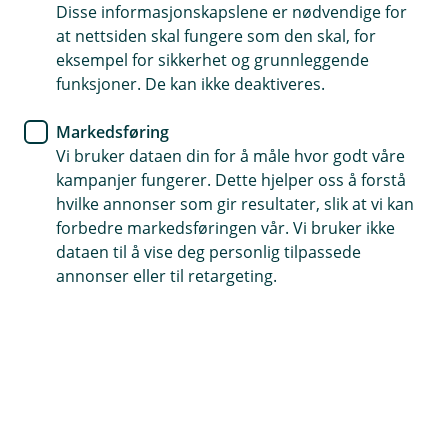
Allerede meldt inn skade?
Disse informasjonskapslene er nødvendige for
Hvis du har skadenummeret ditt kan du enkelt
at nettsiden skal fungere som den skal, for
ettersende dokumenter eller oppdatere
eksempel for sikkerhet og grunnleggende
informasjon i en pågående skadesak.
funksjoner. De kan ikke deaktiveres.
Markedsføring
Oppdater sak
Vi bruker dataen din for å måle hvor godt våre
kampanjer fungerer. Dette hjelper oss å forstå
hvilke annonser som gir resultater, slik at vi kan
forbedre markedsføringen vår. Vi bruker ikke
dataen til å vise deg personlig tilpassede
annonser eller til retargeting.
Er du på reise i utlandet?
Hos vår alarmsentral SOS International, kan du
melde sak digitalt og finne nærmeste lege der du
er. Du kan også gjennomføre medisinsk
forhåndsvurdering før avreise om du har en
eksisterende sykdom eller skade.