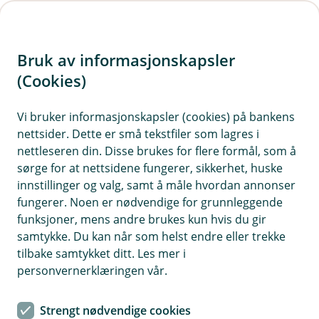
H
o
Bruk av informasjonskapsler
p
p
(Cookies)
Meld skade reise
i
Vi bruker informasjonskapsler (cookies) på bankens
Har du avbestilt reisen på grunn av sykdom eller
nettsider. Dette er små tekstfiler som lagres i
n
ulykke? Er din reise eller bagasje forsinket, eller
nettleseren din. Disse brukes for flere formål, som å
n
har du blitt utsatt for et tyveri på reise? Vi er her
sørge for at nettsidene fungerer, sikkerhet, huske
h
for deg! Er blitt syk i utlandet må du kontakte vår
innstillinger og valg, samt å måle hvordan annonser
o
fungerer. Noen er nødvendige for grunnleggende
alarmsentral SOS International.
funksjoner, mens andre brukes kun hvis du gir
d
samtykke. Du kan når som helst endre eller trekke
e
tilbake samtykket ditt. Les mer i
t
personvernerklæringen vår.
Strengt nødvendige cookies