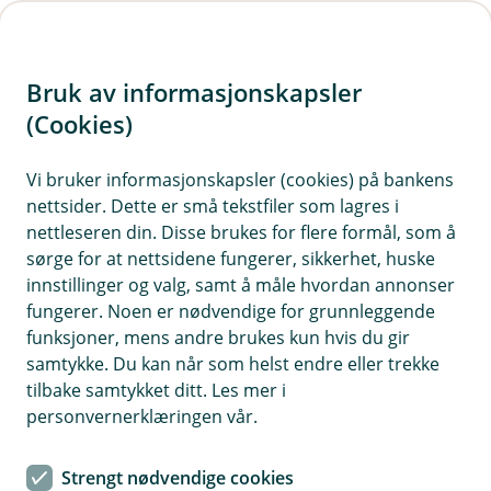
H
o
Bruk av informasjonskapsler
p
p
(Cookies)
i
Vi bruker informasjonskapsler (cookies) på bankens
nettsider. Dette er små tekstfiler som lagres i
n
nettleseren din. Disse brukes for flere formål, som å
n
sørge for at nettsidene fungerer, sikkerhet, huske
h
innstillinger og valg, samt å måle hvordan annonser
o
fungerer. Noen er nødvendige for grunnleggende
funksjoner, mens andre brukes kun hvis du gir
d
samtykke. Du kan når som helst endre eller trekke
e
tilbake samtykket ditt. Les mer i
t
personvernerklæringen vår.
Følg min lånesøknad
Strengt nødvendige cookies