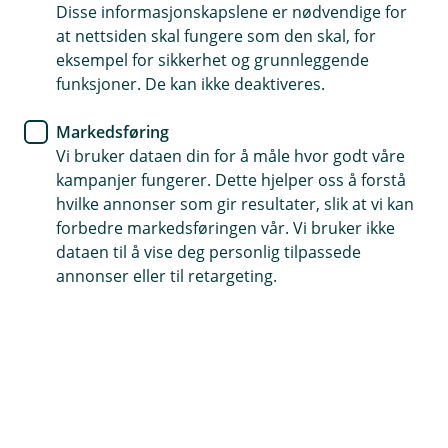
Disse informasjonskapslene er nødvendige for
Logg inn her for å se status på lånesøknaden din og
at nettsiden skal fungere som den skal, for
signere lånedokumentene.
eksempel for sikkerhet og grunnleggende
funksjoner. De kan ikke deaktiveres.
Følg min lånesøknad
Markedsføring
Vi bruker dataen din for å måle hvor godt våre
kampanjer fungerer. Dette hjelper oss å forstå
hvilke annonser som gir resultater, slik at vi kan
forbedre markedsføringen vår. Vi bruker ikke
dataen til å vise deg personlig tilpassede
Hjelp og kontakt
annonser eller til retargeting.
post@haltdalensparebank.no
72 40 51 10
Telefontid