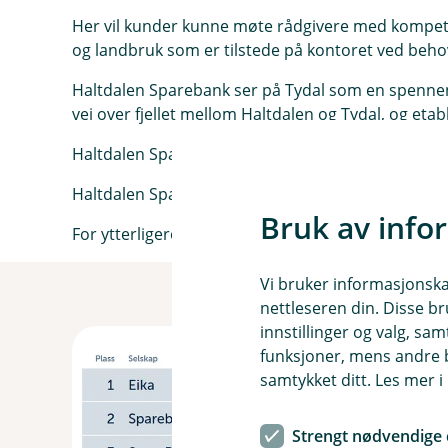
Her vil kunder kunne møte rådgivere med kompetan
og landbruk som er tilstede på kontoret ved beho
Haltdalen Sparebank ser på Tydal som en spenne
vei over fjellet mellom Haltdalen og Tydal, og etab
Haltdalen Sparebank skal vokse og være en selvste
Haltdalen Sparebank sin ambisjon er å ta rollen s
Bruk av info
For ytterligere informasjon, ta kontakt med Admin
Vi bruker informasjonskap
nettleseren din. Disse br
innstillinger og valg, 
funksjoner, mens andre b
samtykket ditt. Les mer 
Strengt nødvendige 