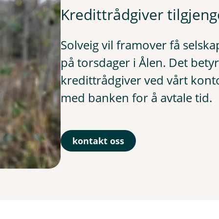
Kredittrådgiver tilgjeng
Solveig vil framover få selska
på torsdager i Ålen. Det bet
kredittrådgiver ved vårt kont
med banken for å avtale tid.
kontakt oss