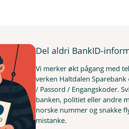
Del aldri BankID-infor
Vi merker økt pågang med tele
verken Haltdalen Sparebank e
/ Passord / Engangskoder. Svi
banken, politiet eller andre 
norske nummer og snakke fly
mistanke.