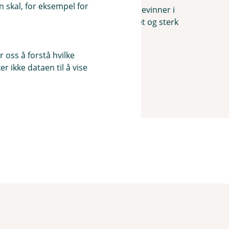
 skal, for eksempel for
ne i Eika-alliansen er kåret til bransjevinner i
iser både svært høy kundetilfredshet og sterk
Sparebank kjenner oss godt igjen i.
 oss å forstå hvilke
r ikke dataen til å vise