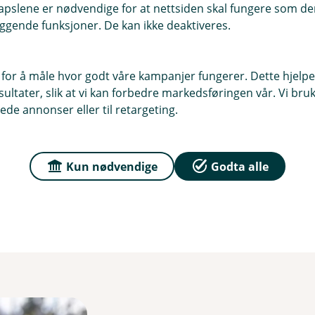
pslene er nødvendige for at nettsiden skal fungere som den
Det er med stor stolthet vi kan dele at banke
ggende funksjoner. De kan ikke deaktiveres.
Norsk Kundebarometer 2026. Resultatene v
lojalitet blant kundene, noe vi i Haltdalen 
 for å måle hvor godt våre kampanjer fungerer. Dette hjelper
ltater, slik at vi kan forbedre markedsføringen vår. Vi bruke
ede annonser eller til retargeting.
Kun nødvendige
Godta alle