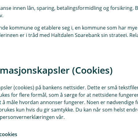
se innen lån, sparing, betalingsformidling og forsikring.
v.
nde kommune og etablere seg i, en kommune som har mye s
leringen er i tråd med Haltdalen Sparebank sin strategi. Rel
ndig lokal sparebank og være en støttespiller i lokalsamfun
om den lokale sparebanken i Tydals-samfunnet, og er åpne f
rmasjonskapsler (Cookies)
istrerende Banksjef Lars Erik Storhaug på telefon 92461710 
sler (cookies) på bankens nettsider. Dette er små tekstfile
ukes for flere formål, som å sørge for at nettsidene fungerer
samt å måle hvordan annonser fungerer. Noen er nødvendige 
rukes kun hvis du gir samtykke. Du kan når som helst endre 
🌟 H U R R A 🌟
i personvernerklæringen vår.
Haltdalen Sparebank er en del av Norges
cookies