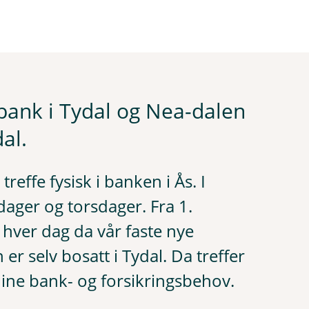
lbank i Tydal og Nea-dalen
al.
 treffe fysisk i banken i Ås. I
sdager og torsdager. Fra 1.
e hver dag da vår faste nye
r selv bosatt i Tydal. Da treffer
dine bank- og forsikringsbehov.