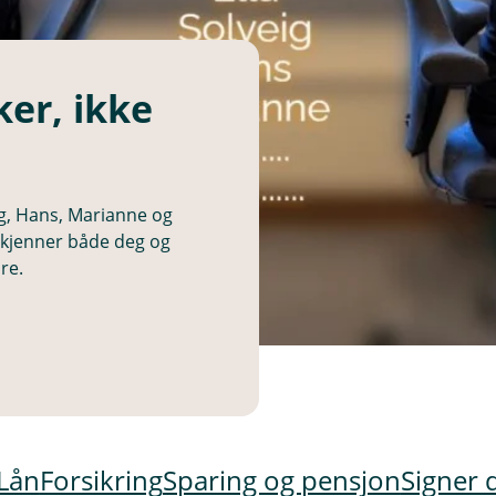
er, ikke
eig, Hans, Marianne og
m kjenner både deg og
re.
Lån
Forsikring
Sparing og pensjon
Signer