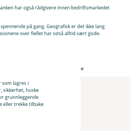
 Banken har også rådgivere innen bedriftsmarkedet
pennende på gang. Geografisk er det ikke lang
asjonene over fjellet har også alltid vært gode.
nene banken er etablert i.
or å ta imot nye kunder allerede nå.
eller mail
les@haltdalensparebank.no
r som lagres i
, sikkerhet, huske
for grunnleggende
eller trekke tilbake
 mest fornøyde bankkunder