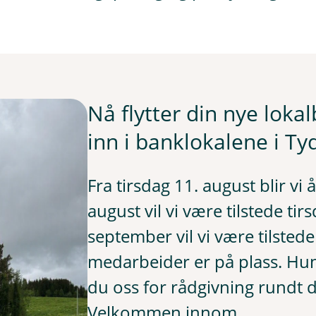
Nå flytter din nye loka
inn i banklokalene i Tyd
Fra tirsdag 11. august blir vi å
august vil vi være tilstede tir
september vil vi være tilsted
medarbeider er på plass. Hun e
du oss for rådgivning rundt 
Velkommen innom.