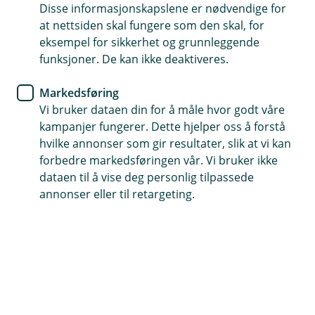
Disse informasjonskapslene er nødvendige for
Her kan du lese litt om vårt arbeid med bærekraft og
at nettsiden skal fungere som den skal, for
det grønne skiftet
eksempel for sikkerhet og grunnleggende
funksjoner. De kan ikke deaktiveres.
Markedsføring
Overordnet miljøpolicy for Haltdalen
Vi bruker dataen din for å måle hvor godt våre
Sparebank
kampanjer fungerer. Dette hjelper oss å forstå
hvilke annonser som gir resultater, slik at vi kan
Haltdalen Sparebank har som mål å drive
forbedre markedsføringen vår. Vi bruker ikke
virksomheten så miljø- og klimavennlig som
dataen til å vise deg personlig tilpassede
mulig. Banken skal kontinuerlig jobbe med å
annonser eller til retargeting.
utvikle og forbedre sitt arbeid innen klima, miljø
og arbeidsmiljø.
Virksomheten skal blant annet:
Vektlegge miljø- og klimahensyn i avgjørelser