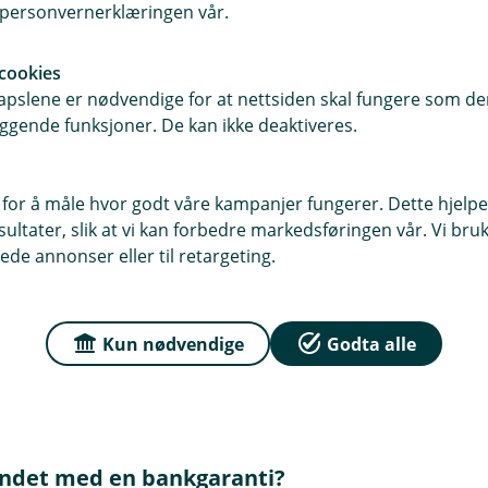
i personvernerklæringen vår.
cookies
pslene er nødvendige for at nettsiden skal fungere som den
ggende funksjoner. De kan ikke deaktiveres.
 for å måle hvor godt våre kampanjer fungerer. Dette hjelper
om bankgaranti
ltater, slik at vi kan forbedre markedsføringen vår. Vi bruke
ede annonser eller til retargeting.
g når trenger min bedrift det?
Kun nødvendige
Godta alle
lse fra bankens side om å dekke et beløp dersom din bedrift 
i bidra til å sikre kontrakter for min bedrif
ktelser. Dette er nyttig i situasjoner der din bedrift må sikr
ller når du inngår større kontrakter.
undet med en bankgaranti?
 troverdighet ved å vise finansiell stabilitet og forpliktelse 