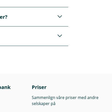
raktpartnere, noe
av din bedrift. Det
er?
 behov, noe som gir
nti, tilpasset de
g detaljer om den
omgang av
bank
Priser
Sammenlign våre priser med andre
selskaper på