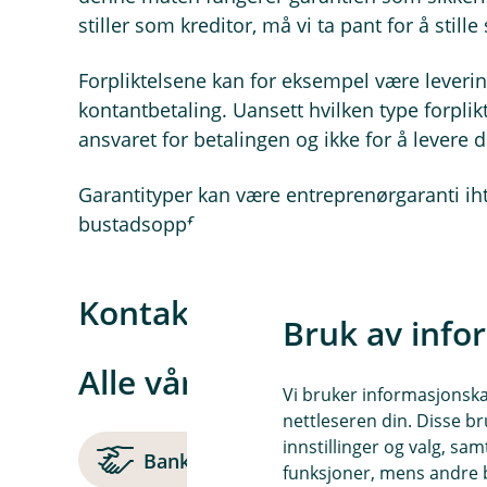
stiller som kreditor, må vi ta pant for å stille
Forpliktelsene kan for eksempel være levering
kontantbetaling. Uansett hvilken type forpli
ansvaret for betalingen og ikke for å levere 
Garantityper kan være entreprenørgaranti iht
bustadsoppføringsloven, betalingsgarantier,
Kontakt oss om finansieri
Bruk av info
Alle våre lån og finansier
Vi bruker informasjonskap
nettleseren din. Disse br
innstillinger og valg, 
Bankgaranti
Bedriftslån
funksjoner, mens andre b