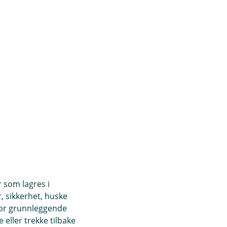
r som lagres i
, sikkerhet, huske
for grunnleggende
Kassekreditt
eller trekke tilbake