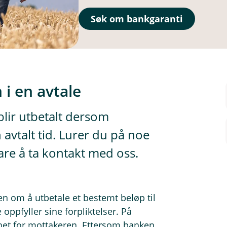
Søk om bankgaranti
 i en avtale
blir utbetalt dersom
 avtalt tid. Lurer du på noe
are å ta kontakt med oss.
en om å utbetale et bestemt beløp til
ppfyller sine forpliktelser. På
het for mottakeren. Ettersom banken