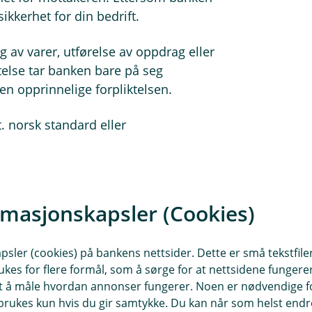
 sikkerhet for din bedrift.
 av varer, utførelse av oppdrag eller
ktelse tar banken bare på seg
den opprinnelige forpliktelsen.
. norsk standard eller
 forskuddsgarantier, m.m.
ng
rmasjonskapsler (Cookies)
ingsprodukter
sler (cookies) på bankens nettsider. Dette er små tekstfile
ukes for flere formål, som å sørge for at nettsidene fungerer
samt å måle hvordan annonser fungerer. Noen er nødvendige 
Byggelån
Factoring
rukes kun hvis du gir samtykke. Du kan når som helst endre 