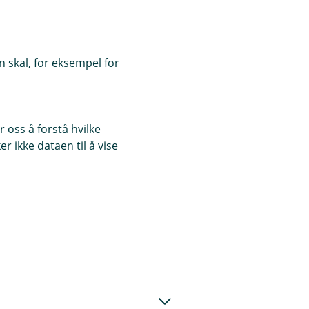
 skal, for eksempel for
 oss å forstå hvilke
r ikke dataen til å vise
ikke klarer å
t?
e betaling i
til å oppfylle