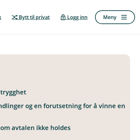
k
Bytt til privat
Logg inn
Meny
 trygghet
ndlinger og en forutsetning for å vinne en
m avtalen ikke holdes