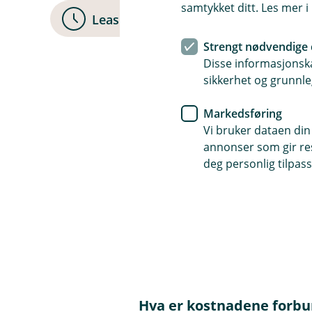
samtykket ditt. Les mer 
Leasing
Strengt nødvendige 
Disse informasjonska
sikkerhet og grunnle
Markedsføring
Vi bruker dataen din
Spørsmål og svar 
annonser som gir resu
deg personlig tilpass
Hva er en bankgaranti, o
Å
p
n
e
En bankgaranti er en forplikte
Hvordan kan en bankgarant
/
Å
oppfylle sine økonomiske forpli
L
p
byggeprosjekter, leieavtaler e
u
n
k
e
k
Hva er kostnadene forb
En bankgaranti øker din bedrifts
/
Å