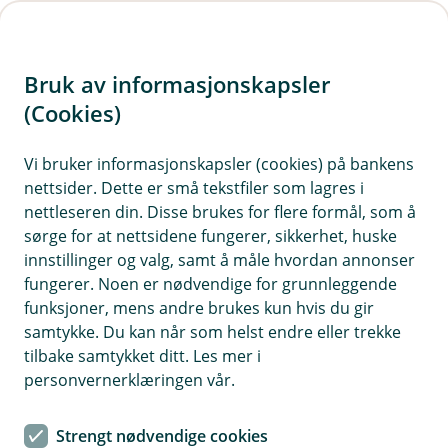
H
o
Bruk av informasjonskapsler
p
p
(Cookies)
Meld skade på kjøretøy
i
Vi bruker informasjonskapsler (cookies) på bankens
Har skaden skjedd? Vi hjelper deg enten du
nettsider. Dette er små tekstfiler som lagres i
n
trenger veihjelp, har fått steinsprutskader eller
nettleseren din. Disse brukes for flere formål, som å
n
du har vært i en ulykke.
sørge for at nettsidene fungerer, sikkerhet, huske
h
innstillinger og valg, samt å måle hvordan annonser
o
fungerer. Noen er nødvendige for grunnleggende
funksjoner, mens andre brukes kun hvis du gir
d
samtykke. Du kan når som helst endre eller trekke
e
tilbake samtykket ditt. Les mer i
t
personvernerklæringen vår.
Steinsprut eller skade på frontrute?
Ta direkte kontakt med en av våre
Strengt nødvendige cookies