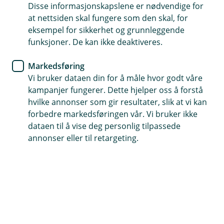
samarbeidspartene
Disse informasjonskapslene er nødvendige for
at nettsiden skal fungere som den skal, for
Finn samarbeidspartner
eksempel for sikkerhet og grunnleggende
funksjoner. De kan ikke deaktiveres.
Markedsføring
Vi bruker dataen din for å måle hvor godt våre
kampanjer fungerer. Dette hjelper oss å forstå
hvilke annonser som gir resultater, slik at vi kan
forbedre markedsføringen vår. Vi bruker ikke
Allerede meldt inn skade?
dataen til å vise deg personlig tilpassede
Hvis du har saksnummeret ditt kan du enkelt
annonser eller til retargeting.
ettersende dokumenter eller oppdatere
informasjon i en innmeldt skadesak.
Oppdater sak