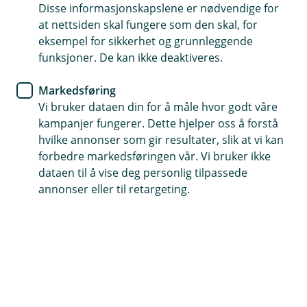
helsevurdering?
Disse informasjonskapslene er nødvendige for
at nettsiden skal fungere som den skal, for
eksempel for sikkerhet og grunnleggende
Vi har samlet sammen det vi tror du kan lure på
funksjoner. De kan ikke deaktiveres.
om personforsikringer og helsevurdering.
Markedsføring
Hvis du ikke finner det du lurer på i listen, så er det
Vi bruker dataen din for å måle hvor godt våre
bare til å kontakte oss. Det står hvordan du gjør det på
kampanjer fungerer. Dette hjelper oss å forstå
bunnen av siden.
hvilke annonser som gir resultater, slik at vi kan
forbedre markedsføringen vår. Vi bruker ikke
dataen til å vise deg personlig tilpassede
Logg deg inn i nettbanken
annonser eller til retargeting.
For å fylle ut helseerklæringen din må du
logge deg inn.
Helseerklæring