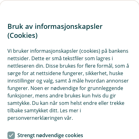
H
o
Bruk av informasjonskapsler
p
p
(Cookies)
i
Vi bruker informasjonskapsler (cookies) på bankens
nettsider. Dette er små tekstfiler som lagres i
n
nettleseren din. Disse brukes for flere formål, som å
n
sørge for at nettsidene fungerer, sikkerhet, huske
h
innstillinger og valg, samt å måle hvordan annonser
o
fungerer. Noen er nødvendige for grunnleggende
funksjoner, mens andre brukes kun hvis du gir
d
samtykke. Du kan når som helst endre eller trekke
e
tilbake samtykket ditt. Les mer i
t
personvernerklæringen vår.
Har du spørsmål om
Strengt nødvendige cookies