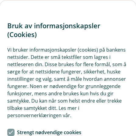
H
o
Bruk av informasjonskapsler
p
p
(Cookies)
i
Vi bruker informasjonskapsler (cookies) på bankens
nettsider. Dette er små tekstfiler som lagres i
n
nettleseren din. Disse brukes for flere formål, som å
n
sørge for at nettsidene fungerer, sikkerhet, huske
h
innstillinger og valg, samt å måle hvordan annonser
o
fungerer. Noen er nødvendige for grunnleggende
funksjoner, mens andre brukes kun hvis du gir
d
samtykke. Du kan når som helst endre eller trekke
e
tilbake samtykket ditt. Les mer i
t
personvernerklæringen vår.
Hvis avlingen svikter, er det godt å ha en forsikring i bakhånd
Strengt nødvendige cookies