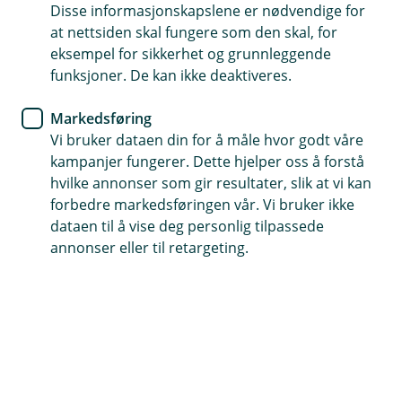
BM Forsikring
Disse informasjonskapslene er nødvendige for
at nettsiden skal fungere som den skal, for
Husk å tegne
eksempel for sikkerhet og grunnleggende
funksjoner. De kan ikke deaktiveres.
avlingsskadeforsikring før
våronna starter
Markedsføring
Vi bruker dataen din for å måle hvor godt våre
Nytt år, nye muligheter. Tiden før våronna setter i
kampanjer fungerer. Dette hjelper oss å forstå
gang er en perfekt tid for å gå over forsikringene
hvilke annonser som gir resultater, slik at vi kan
forbedre markedsføringen vår. Vi bruker ikke
dine. Spesielt avlingsskadeforsikringen, som må
dataen til å vise deg personlig tilpassede
være på plass før noe går i jorden.
annonser eller til retargeting.
Starten på året er en ypperlig anledning til å sikre at du
er godt forberedt for sesongen som kommer. Ved å ha
avlingsskadeforsikringen på plass før våronna, kan du
jobbe med litt mer ro i sjelen. Da har du et ekstra
sikkerhetsnett hvis avlingene dine blir utsatt for tørke,
flom eller annet ekstremvær.