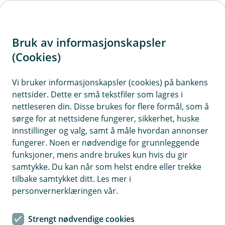
H
o
Bruk av informasjonskapsler
p
p
(Cookies)
i
Vi bruker informasjonskapsler (cookies) på bankens
nettsider. Dette er små tekstfiler som lagres i
n
nettleseren din. Disse brukes for flere formål, som å
n
sørge for at nettsidene fungerer, sikkerhet, huske
h
innstillinger og valg, samt å måle hvordan annonser
o
fungerer. Noen er nødvendige for grunnleggende
funksjoner, mens andre brukes kun hvis du gir
d
samtykke. Du kan når som helst endre eller trekke
e
tilbake samtykket ditt. Les mer i
t
personvernerklæringen vår.
Rettshjelpforsikring
Strengt nødvendige cookies