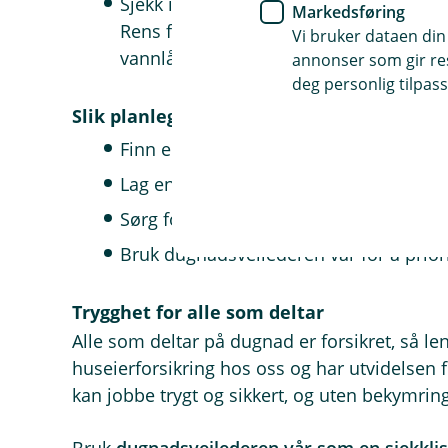
Sjekk inneklima og tekniske installasjo
Markedsføring
Rens filter i kjøkkenvifte, varmepumpe
Vi bruker dataen din
vannlåser for å unngå lukt og vannskad
annonser som gir resu
deg personlig tilpass
Slik planlegger dere dugnaden
Finn en dato som passer for flest muli
Lag en liste over oppgaver som må gjø
Sørg for at nødvendig utstyr er tilgjeng
Bruk dugnadsveilederen vår for å priori
Trygghet for alle som deltar
Alle som deltar på dugnad er forsikret, så le
huseierforsikring hos oss og har utvidelsen 
kan jobbe trygt og sikkert, og uten bekymring