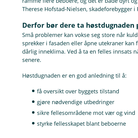
ramme flere beboere, og det er både dyrt og 
Therese Hofstad-Nielsen, skadeforebygger i 
Derfor bør dere ta høstdugnaden 
Små problemer kan vokse seg store når kuld
sprekker i fasaden eller åpne utekraner kan f
dårlig inneklima. Ved å ta en felles innsats
senere.
Høstdugnaden er en god anledning til å:
få oversikt over byggets tilstand
gjøre nødvendige utbedringer
sikre fellesområdene mot vær og vind
styrke fellesskapet blant beboerne