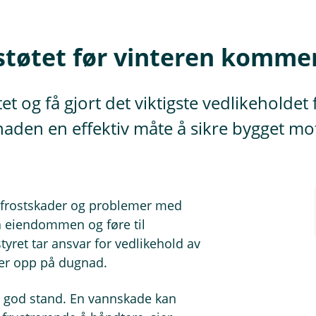
støtet før vinteren komme
øtet og få gjort det viktigste vedlikehold
naden en effektiv måte å sikre bygget mo
r, frostskader og problemer med
å eiendommen og føre til
styret tar ansvar for vedlikehold av
ller opp på dugnad.
 i god stand. En vannskade kan