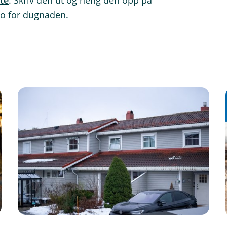
te
. Skriv den ut og heng den opp på
ato for dugnaden.