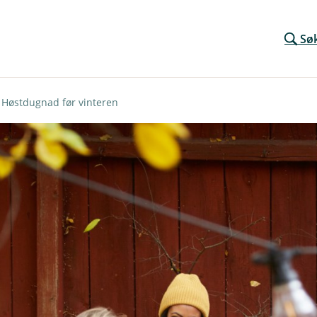
Sø
Høstdugnad før vinteren