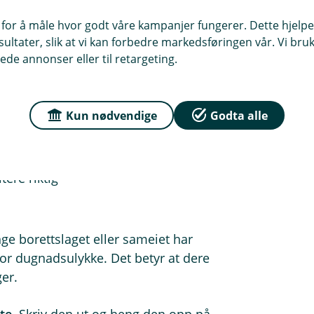
ner
 og vaskemaskin. Sjekk sluk og
 for å måle hvor godt våre kampanjer fungerer. Dette hjelper
er.
ltater, slik at vi kan forbedre markedsføringen vår. Vi bruke
ede annonser eller til retargeting.
g
Kun nødvendige
Godta alle
res
elig
tere riktig
nge borettslaget eller sameiet har
for dugnadsulykke. Det betyr at dere
er.