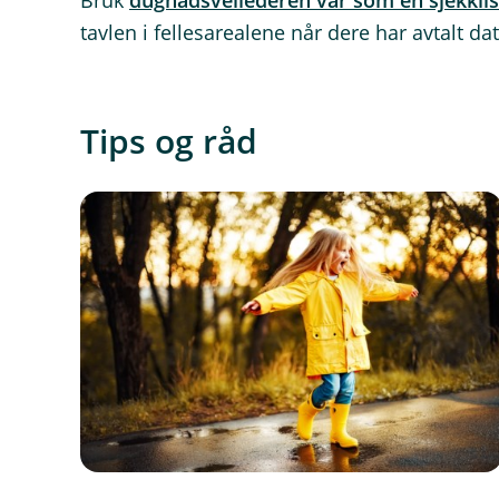
Bruk
dugnadsveilederen vår som en sjekklis
tavlen i fellesarealene når dere har avtalt d
Tips og råd