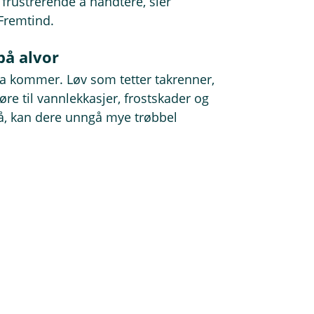
frustrerende å håndtere, sier
Fremtind.
på alvor
a kommer. Løv som tetter takrenner,
øre til vannlekkasjer, frostskader og
 nå, kan dere unngå mye trøbbel