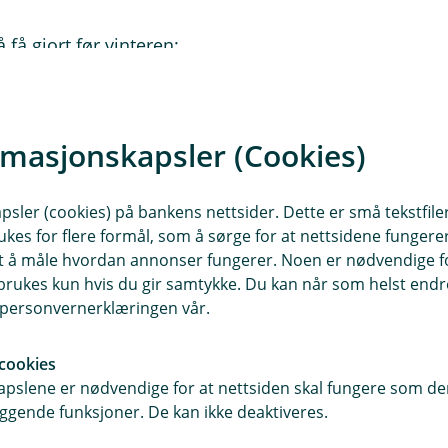
 få gjort før vinteren:
. Vann som ikke får renne bort, kan
rmasjonskapsler (Cookies)
g bobler i maling. Fukt og frost kan
sler (cookies) på bankens nettsider. Dette er små tekstfile
ukes for flere formål, som å sørge for at nettsidene fungerer
samt å måle hvordan annonser fungerer. Noen er nødvendige 
rukes kun hvis du gir samtykke. Du kan når som helst endre 
kjellervinduer. Fjern løv og søppel
i personvernerklæringen vår.
cookies
pslene er nødvendige for at nettsiden skal fungere som den
drenering og reduserer risikoen for
ggende funksjoner. De kan ikke deaktiveres.