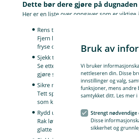
Dette bør dere gjøre på dugnaden
Her er en liste over oppgaver som er viktige å
Rens takrenner og nedløp
Fjern løv og rusk som kan tette rørene
Bruk av info
fryse og skade både tak og vegger.
Sjekk tak og fasade
Se etter løse takstein, sprekker i mur o
Vi bruker informasjonskap
nettleseren din. Disse br
gjøre små skader verre.
innstillinger og valg, 
Sikre mot skadedyr
funksjoner, mens andre b
Tett sprekker og hull rundt ventiler og 
samtykket ditt. Les mer 
som kan tiltrekke mus og rotter.
Rydd uteområdene
Strengt nødvendige 
Disse informasjonska
Rak løv og fjern kvister. Det gir bedre 
sikkerhet og grunnle
glatte gangveier.