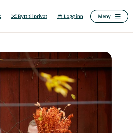
k
Bytt til privat
Logg inn
Meny