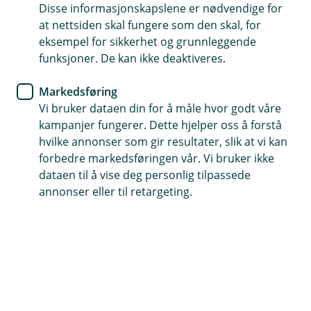
skader
Disse informasjonskapslene er nødvendige for
at nettsiden skal fungere som den skal, for
eksempel for sikkerhet og grunnleggende
Lukten av gress, lysere dager, fuglekvitter og
funksjoner. De kan ikke deaktiveres.
smilende folk på gata er tydelige vårtegn. Det
betyr tid for dugnad!
Markedsføring
Vi bruker dataen din for å måle hvor godt våre
Styret i borettslag eller sameie har ansvar for å
kampanjer fungerer. Dette hjelper oss å forstå
gjennomføre vedlikehold av fasade, tak, skjulte rør og
hvilke annonser som gir resultater, slik at vi kan
fellesarealer. Beboerne har ansvar for det som er
forbedre markedsføringen vår. Vi bruker ikke
innenfor egen bolig. Det er flere som ikke har full
dataen til å vise deg personlig tilpassede
oversikt over vedlikeholdsansvaret og hva det
annonser eller til retargeting.
innebærer. Dårlig eller mangelfullt vedlikehold kan føre
til skader på bygningen, økte kostnader på sikt,
unødvendige utgifter og redusert bokvalitet.
Litt arbeid nå sparer deg for mye arbeid
senere