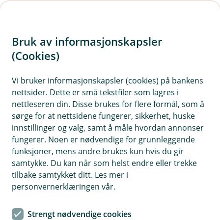
H
o
Bruk av informasjonskapsler
p
p
(Cookies)
i
Vi bruker informasjonskapsler (cookies) på bankens
nettsider. Dette er små tekstfiler som lagres i
n
nettleseren din. Disse brukes for flere formål, som å
n
sørge for at nettsidene fungerer, sikkerhet, huske
h
innstillinger og valg, samt å måle hvordan annonser
o
fungerer. Noen er nødvendige for grunnleggende
funksjoner, mens andre brukes kun hvis du gir
d
samtykke. Du kan når som helst endre eller trekke
e
tilbake samtykket ditt. Les mer i
t
BM Forsikring
personvernerklæringen vår.
Heller dugnad enn kostbare
Strengt nødvendige cookies