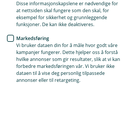
bankbytte til oss
Disse informasjonskapslene er nødvendige for
at nettsiden skal fungere som den skal, for
eksempel for sikkerhet og grunnleggende
Bytte av bank for bedriften er litt annerledes enn ved
funksjoner. De kan ikke deaktiveres.
et privat bankbytte. Her får du en sjekkliste som gjør
det lettere å flytte hele kundeforholdet over. Når alt
Markedsføring
er samlet hos oss, får du bedre oversikt, helhetlige
Vi bruker dataen din for å måle hvor godt våre
løsninger og skreddersydd rådgivning.
kampanjer fungerer. Dette hjelper oss å forstå
hvilke annonser som gir resultater, slik at vi kan
forbedre markedsføringen vår. Vi bruker ikke
dataen til å vise deg personlig tilpassede
annonser eller til retargeting.