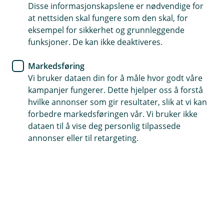
Disse informasjonskapslene er nødvendige for
at nettsiden skal fungere som den skal, for
Hvordan behandler vi personopplysninger?
eksempel for sikkerhet og grunnleggende
Ved en hendelse kan det være nødvendig å behandle
funksjoner. De kan ikke deaktiveres.
ulike typer personopplysninger, inkludert særlige
kategorier, basert på situasjonens art. Banken kan ikke
Markedsføring
på forhånd vite hvilke personopplysninger som vil bli
Vi bruker dataen din for å måle hvor godt våre
behandlet.
kampanjer fungerer. Dette hjelper oss å forstå
hvilke annonser som gir resultater, slik at vi kan
Hvilke personopplysninger behandler vi?
forbedre markedsføringen vår. Vi bruker ikke
dataen til å vise deg personlig tilpassede
Kontaktinformasjon og, dersom nødvendig, særlige
annonser eller til retargeting.
kategorier av personopplysninger.
Hvem deler vi opplysningene med?
Opplysninger kan deles med relevante myndigheter
som krever utlevering.
Hvor lenge lagrer vi opplysningene?