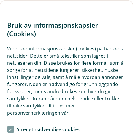
H
o
Bruk av informasjonskapsler
p
p
(Cookies)
i
Vis hjelpemeny
Vi bruker informasjonskapsler (cookies) på bankens
nettsider. Dette er små tekstfiler som lagres i
n
nettleseren din. Disse brukes for flere formål, som å
n
sørge for at nettsidene fungerer, sikkerhet, huske
Hendelseshåndtering
h
innstillinger og valg, samt å måle hvordan annonser
o
fungerer. Noen er nødvendige for grunnleggende
Hvorfor behandler vi opplysningene dine, og hva er
funksjoner, mens andre brukes kun hvis du gir
det lovlige grunnlaget?
d
samtykke. Du kan når som helst endre eller trekke
e
Vi behandler personopplysninger for å håndtere
tilbake samtykket ditt. Les mer i
t
hendelser som vold, trusler, ulykker eller andre
personvernerklæringen vår.
uønskede situasjoner som oppstår i banken. Dette er
basert på vår rettslige forpliktelse til å håndtere slike
Strengt nødvendige cookies
hendelser og relaterte opplysninger.