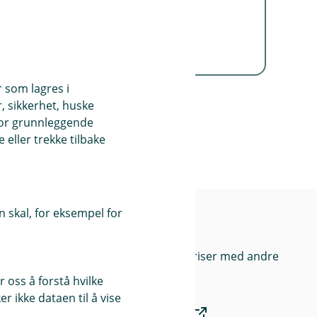
Forbrukslånet leveres av
Kredittbanken ASA.
r som lagres i
, sikkerhet, huske
for grunnleggende
eller trekke tilbake
 skal, for eksempel for
bank
Priser
Sammenlign våre priser med andre
selskaper på
 oss å forstå hvilke
r ikke dataen til å vise
Finansportalen.no