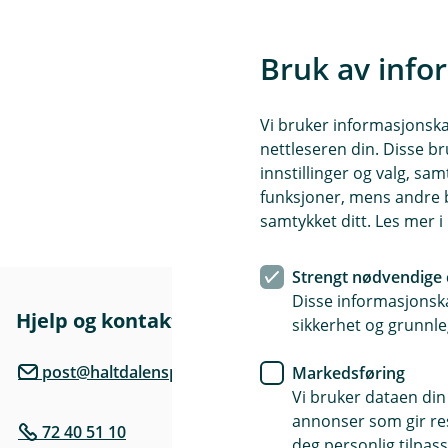
Bruk av info
Vi bruker informasjonskap
nettleseren din. Disse br
innstillinger og valg, 
funksjoner, mens andre b
samtykket ditt. Les mer 
Strengt nødvendige 
Disse informasjonska
Hjelp og kontakt
Her finne
sikkerhet og grunnle
Besøksadre
post@haltdalensparebank.no
Markedsføring
Aunvegen 24
Vi bruker dataen din
annonser som gir resu
72 40 51 10
Åpningstide
deg personlig tilpass