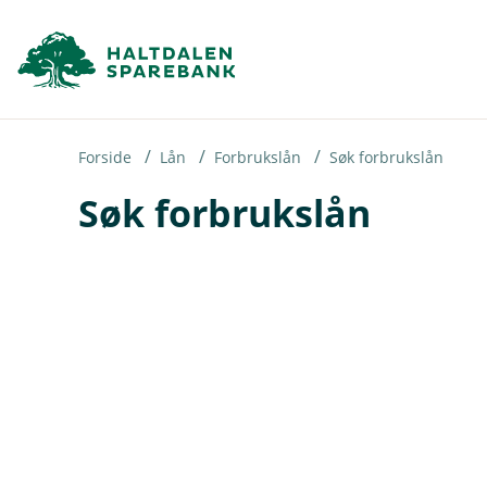
H
o
p
p
i
Forside
Lån
Forbrukslån
Søk forbrukslån
Søk forbrukslån
n
n
h
o
d
e
t