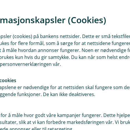
rmasjonskapsler (Cookies)
sler (cookies) på bankens nettsider. Dette er små tekstfile
ukes for flere formål, som å sørge for at nettsidene fungerer
samt å måle hvordan annonser fungerer. Noen er nødvendige 
rukes kun hvis du gir samtykke. Du kan når som helst endre 
i personvernerklæringen vår.
cookies
pslene er nødvendige for at nettsiden skal fungere som den
r du oss
Om Haltdalen Spare
ggende funksjoner. De kan ikke deaktiveres.
sse
Org.nr: 837902622
, 7383 Haltdalen
 for å måle hvor godt våre kampanjer fungerer. Dette hjelper
Om oss
ltater, slik at vi kan forbedre markedsføringen vår. Vi bruke
r
ede annonser eller til retargeting.