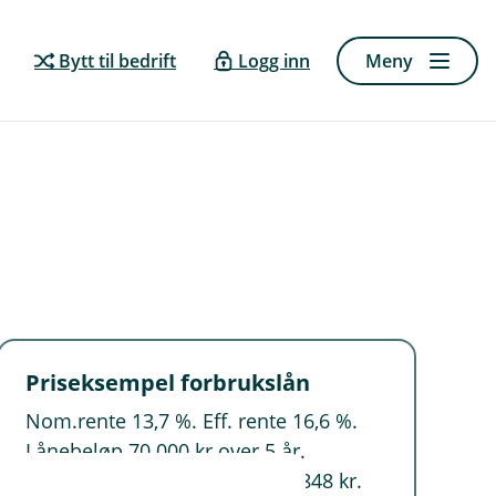
Bytt til bedrift
Logg inn
Meny
Priseksempel forbrukslån
Nom.rente 13,7 %. Eff. rente 16,6 %.
Lånebeløp 70 000 kr over 5 år.
Kostnad 30 848 kr. Totalt 100 848 kr.