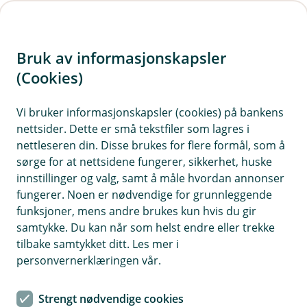
H
o
Bruk av informasjonskapsler
p
p
(Cookies)
i
Vi bruker informasjonskapsler (cookies) på bankens
nettsider. Dette er små tekstfiler som lagres i
n
nettleseren din. Disse brukes for flere formål, som å
n
sørge for at nettsidene fungerer, sikkerhet, huske
h
innstillinger og valg, samt å måle hvordan annonser
o
fungerer. Noen er nødvendige for grunnleggende
funksjoner, mens andre brukes kun hvis du gir
d
samtykke. Du kan når som helst endre eller trekke
e
tilbake samtykket ditt. Les mer i
t
personvernerklæringen vår.
Det skal være enkelt å håndtere lånet digitalt.
Strengt nødvendige cookies