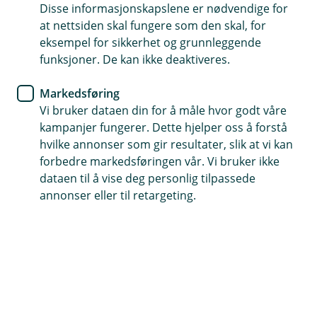
Forbrukslån
Disse informasjonskapslene er nødvendige for
at nettsiden skal fungere som den skal, for
Bli kjent med lånetjenestene
eksempel for sikkerhet og grunnleggende
funksjoner. De kan ikke deaktiveres.
I mobil- og nettbanken kan du enkelt
administrere og holde oversikt over lånet ditt
Markedsføring
Vi bruker dataen din for å måle hvor godt våre
med noen få tastetrykk.
kampanjer fungerer. Dette hjelper oss å forstå
hvilke annonser som gir resultater, slik at vi kan
forbedre markedsføringen vår. Vi bruker ikke
dataen til å vise deg personlig tilpassede
annonser eller til retargeting.