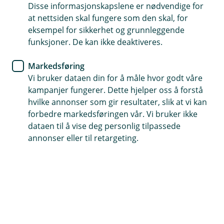
Disse informasjonskapslene er nødvendige for
Hvor mye kan jeg låne til bolig?
at nettsiden skal fungere som den skal, for
eksempel for sikkerhet og grunnleggende
Hvor mye du kan låne til bolig avhenger av
funksjoner. De kan ikke deaktiveres.
inntekt, gjeld, egenkapital og livssituasjon. Her
forklarer vi hva som påvirker låneevnen din, og
Markedsføring
hvordan du kan få en god oversikt før du starter
Vi bruker dataen din for å måle hvor godt våre
kampanjer fungerer. Dette hjelper oss å forstå
boligjakten.
hvilke annonser som gir resultater, slik at vi kan
forbedre markedsføringen vår. Vi bruker ikke
Du kan bruke
lånekalkulatoren vår
for å få en
dataen til å vise deg personlig tilpassede
indikasjon på hvor mye du kan låne, basert på inntekt,
annonser eller til retargeting.
gjeld og egenkapital. Resultatet er veiledende, og vi
vurderer alltid helheten i økonomien din.
Hva avgjør hvor mye du kan låne?
Når vi vurderer hvor mye du kan låne til bolig, ser vi på
flere faktorer samtidig. Det handler både om hvor mye
gjeld du allerede har, hvor mye du tjener, og om du