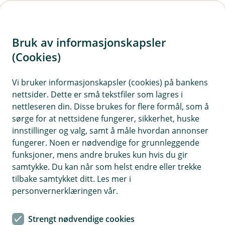
H
o
Bruk av informasjonskapsler
p
p
(Cookies)
i
Vi bruker informasjonskapsler (cookies) på bankens
nettsider. Dette er små tekstfiler som lagres i
n
nettleseren din. Disse brukes for flere formål, som å
n
sørge for at nettsidene fungerer, sikkerhet, huske
h
innstillinger og valg, samt å måle hvordan annonser
o
fungerer. Noen er nødvendige for grunnleggende
funksjoner, mens andre brukes kun hvis du gir
d
samtykke. Du kan når som helst endre eller trekke
e
tilbake samtykket ditt. Les mer i
t
personvernerklæringen vår.
Boliglån for unge
Strengt nødvendige cookies