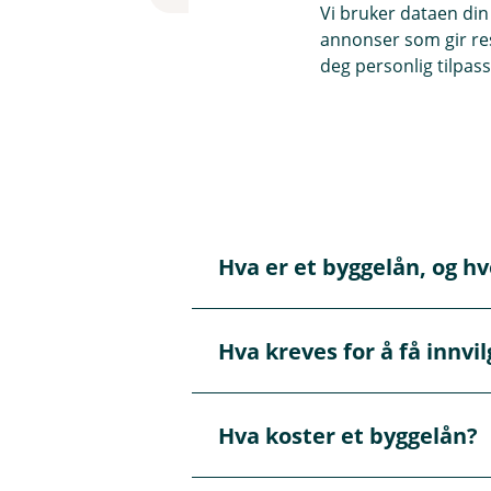
Vi bruker dataen din
annonser som gir resu
deg personlig tilpass
Spørsmål og svar 
Hva er et byggelån, og h
Å
p
n
e
Et byggelån er en midlertidig 
Hva kreves for å få innvi
/
Å
får en ramme som du kan bruke
L
p
fremdrift og godkjente fakturae
u
n
k
e
For å få byggelån må du blant
k
Hva koster et byggelån?
/
Å
med entreprenør og nok egenk
L
p
før lånet kan innvilges.
u
n