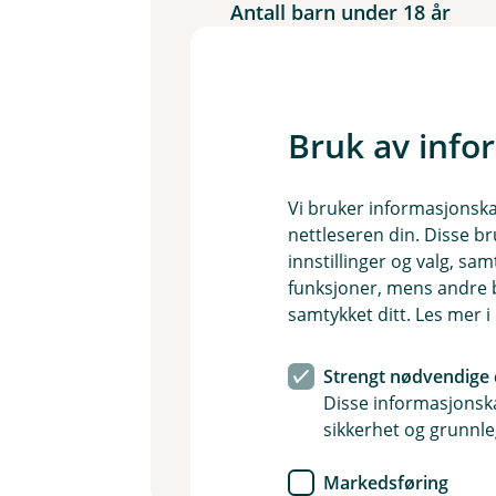
Antall barn under 18 år
Ingen
1
2
3
Antall biler
Bruk av info
Ingen
1
2+
Samlet årsinntekt før skatt
Vi bruker informasjonskap
nettleseren din. Disse br
innstillinger og valg, 
funksjoner, mens andre b
Samlet gjeld
samtykket ditt. Les mer 
Du trenger ikke føre opp gjeld s
Strengt nødvendige 
Disse informasjonska
sikkerhet og grunnle
Markedsføring