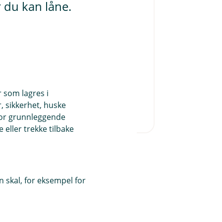
r du kan låne.
Søk boliglån
va koster lånet?
r som lagres i
, sikkerhet, huske
for grunnleggende
eller trekke tilbake
 skal, for eksempel for