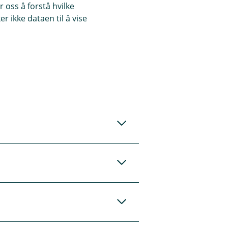
 oss å forstå hvilke
r ikke dataen til å vise
større påbygg. Du
rinnvis etter
t boliglån.
plan, kontrakter
ts gjennomførbarhet