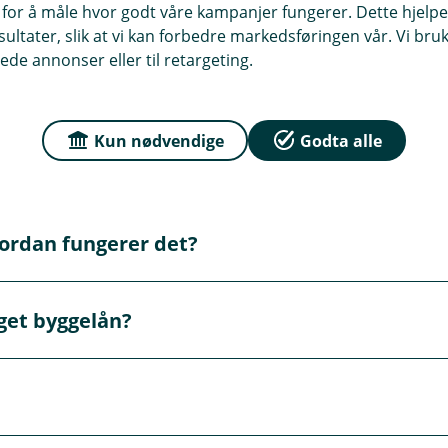
 for å måle hvor godt våre kampanjer fungerer. Dette hjelper
ltater, slik at vi kan forbedre markedsføringen vår. Vi bruke
ede annonser eller til retargeting.
Kun nødvendige
Godta alle
om byggelån
vordan fungerer det?
finansiering for deg som skal bygge bolig, hytte eller gjøre 
lget byggelån?
 penger fra underveis i byggeprosjektet. Lånet utbetales t
r. Når boligen er ferdig, gjøres byggelånet vanligvis om til e
 annet ha godkjente byggetegninger, budsjett, finansierings
apital. Banken vurderer også betalingsevne og prosjekte