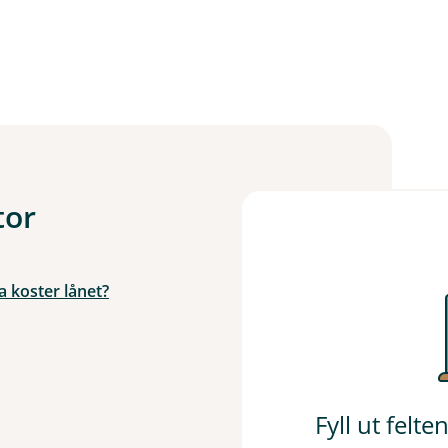
tor
a koster lånet?
Fyll ut felt