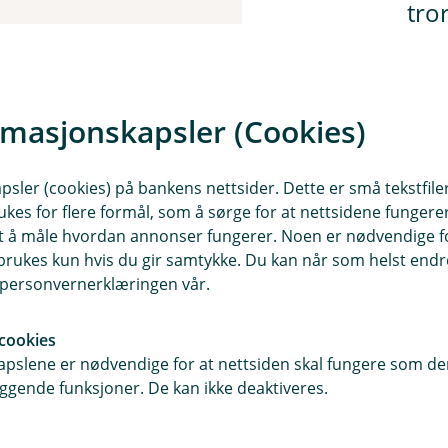
tro
4
5+
rmasjonskapsler (Cookies)
H
sler (cookies) på bankens nettsider. Dette er små tekstfile
ukes for flere formål, som å sørge for at nettsidene fungerer
samt å måle hvordan annonser fungerer. Noen er nødvendige 
rukes kun hvis du gir samtykke. Du kan når som helst endre 
i personvernerklæringen vår.
om innfris ved utbetaling av nytt boliglån.
cookies
pslene er nødvendige for at nettsiden skal fungere som den
ggende funksjoner. De kan ikke deaktiveres.