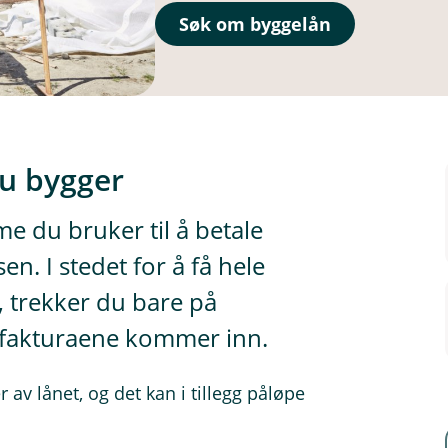
Søk om byggelån
du bygger
e du bruker til å betale
n. I stedet for å få hele
, trekker du bare på
r fakturaene kommer inn.
 av lånet, og det kan i tillegg påløpe