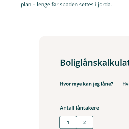
plan – lenge før spaden settes i jorda.
Boliglånskalkula
Hvor mye kan jeg låne?
Hv
Antall låntakere
1
2