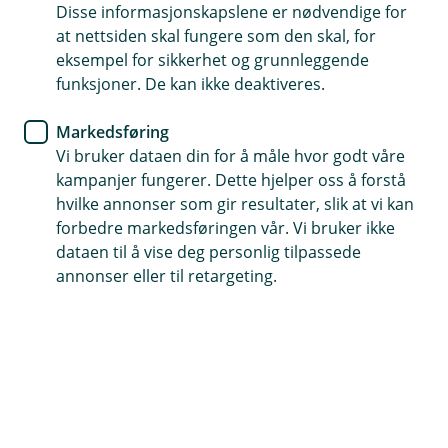
Disse informasjonskapslene er nødvendige for
at nettsiden skal fungere som den skal, for
eksempel for sikkerhet og grunnleggende
Telefontid
funksjoner. De kan ikke deaktiveres.
Mandag-fredag: 07:00-21:00
Lørdag-søndag: 09:00-21:00
Markedsføring
Vi bruker dataen din for å måle hvor godt våre
Forsikring: 915 03 850
kampanjer fungerer. Dette hjelper oss å forstå
Snakk med skadekonsulent: mandag til fredag 08:00-
hvilke annonser som gir resultater, slik at vi kan
16.00
forbedre markedsføringen vår. Vi bruker ikke
dataen til å vise deg personlig tilpassede
Trenger du umiddelbar hjelp?
annonser eller til retargeting.
Ring oss på 915 03 850 døgnet rundt, hele året
Forsikring
Mandag-fredag: 08:00-18:00
Lørdag: 09:00-17:00