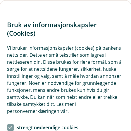
H
o
Bruk av informasjonskapsler
p
p
(Cookies)
Kontaktskjema
i
Vi bruker informasjonskapsler (cookies) på bankens
Fyll ut skjemaet under, så tar vi kontakt med deg.
nettsider. Dette er små tekstfiler som lagres i
n
nettleseren din. Disse brukes for flere formål, som å
n
sørge for at nettsidene fungerer, sikkerhet, huske
h
innstillinger og valg, samt å måle hvordan annonser
o
fungerer. Noen er nødvendige for grunnleggende
funksjoner, mens andre brukes kun hvis du gir
d
samtykke. Du kan når som helst endre eller trekke
Hjelp og kontakt
e
tilbake samtykket ditt. Les mer i
t
personvernerklæringen vår.
post@haltdalensparebank.no
Strengt nødvendige cookies
72 40 51 10