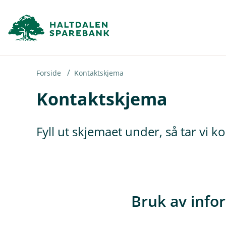
H
o
p
p
i
Forside
Kontaktskjema
Kontaktskjema
n
n
h
Fyll ut skjemaet under, så tar vi 
o
d
e
t
Bruk av info