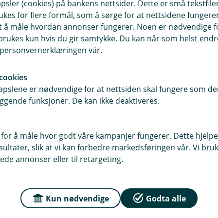
sler (cookies) på bankens nettsider. Dette er små tekstfile
ukes for flere formål, som å sørge for at nettsidene fungerer
samt å måle hvordan annonser fungerer. Noen er nødvendige 
rukes kun hvis du gir samtykke. Du kan når som helst endre 
r du oss
Om Haltdalen Spare
i personvernerklæringen vår.
sse
Org.nr: 837902622
, 7383 Haltdalen
cookies
pslene er nødvendige for at nettsiden skal fungere som den
Om oss
r
ggende funksjoner. De kan ikke deaktiveres.
dag: 09:00 - 15:00
 for å måle hvor godt våre kampanjer fungerer. Dette hjelper
ltater, slik at vi kan forbedre markedsføringen vår. Vi bruke
ede annonser eller til retargeting.
Kun nødvendige
Godta alle