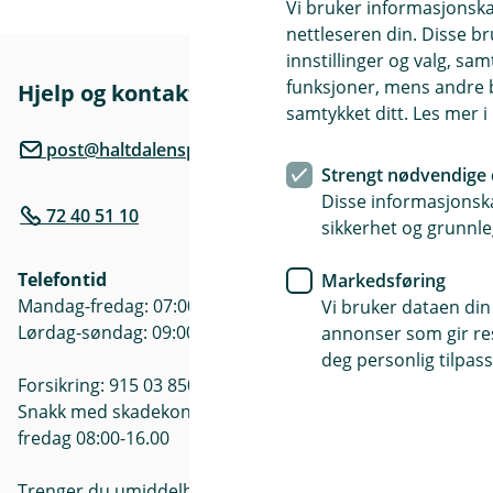
Vi bruker informasjonskap
nettleseren din. Disse br
innstillinger og valg, 
funksjoner, mens andre b
Hjelp og kontakt
Her finne
samtykket ditt. Les mer 
Besøksadre
post@haltdalensparebank.no
Aunvegen 24
Strengt nødvendige 
Disse informasjonska
72 40 51 10
Åpningstide
sikkerhet og grunnle
Mandag - Fre
Telefontid
Markedsføring
Mandag-fredag: 07:00-21:00
Vi bruker dataen din
Lørdag-søndag: 09:00-21:00
annonser som gir resu
deg personlig tilpass
Forsikring: 915 03 850
Snakk med skadekonsulent: mandag til
fredag 08:00-16.00
Trenger du umiddelbar hjelp?