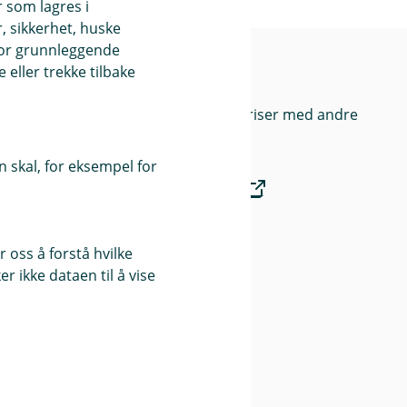
r som lagres i
, sikkerhet, huske
for grunnleggende
eller trekke tilbake
bank
Priser
Sammenlign våre priser med andre
selskaper på
 skal, for eksempel for
Finansportalen.no
Våre priser
 oss å forstå hvilke
r ikke dataen til å vise