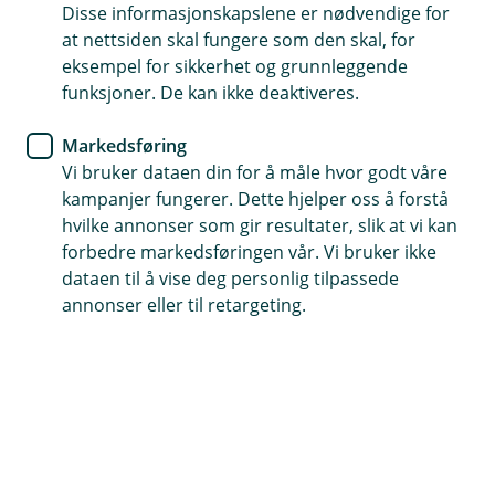
Disse informasjonskapslene er nødvendige for
at nettsiden skal fungere som den skal, for
eksempel for sikkerhet og grunnleggende
Telefontid
funksjoner. De kan ikke deaktiveres.
Mandag-fredag: 07:00-21:00
Lørdag-søndag: 09:00-21:00
Markedsføring
Vi bruker dataen din for å måle hvor godt våre
Forsikring: 915 03 850
kampanjer fungerer. Dette hjelper oss å forstå
Snakk med skadekonsulent: mandag til fredag 08:00-
hvilke annonser som gir resultater, slik at vi kan
16.00
forbedre markedsføringen vår. Vi bruker ikke
dataen til å vise deg personlig tilpassede
Trenger du umiddelbar hjelp?
annonser eller til retargeting.
Ring oss på 915 03 850 døgnet rundt, hele året
Forsikring
Mandag-fredag: 08:00-18:00
Lørdag: 09:00-17:00