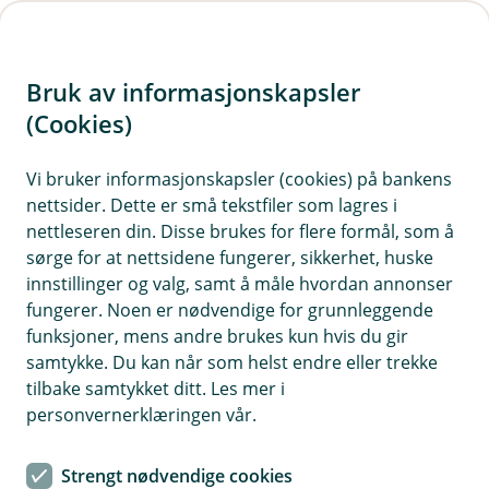
H
o
Bruk av informasjonskapsler
p
p
(Cookies)
Kontaktskjema
i
Vi bruker informasjonskapsler (cookies) på bankens
Fyll ut skjemaet under, så tar vi kontakt med deg.
nettsider. Dette er små tekstfiler som lagres i
n
nettleseren din. Disse brukes for flere formål, som å
n
sørge for at nettsidene fungerer, sikkerhet, huske
h
innstillinger og valg, samt å måle hvordan annonser
o
fungerer. Noen er nødvendige for grunnleggende
funksjoner, mens andre brukes kun hvis du gir
d
samtykke. Du kan når som helst endre eller trekke
Hjelp og kontakt
e
tilbake samtykket ditt. Les mer i
t
personvernerklæringen vår.
post@haltdalensparebank.no
Strengt nødvendige cookies
72 40 51 10