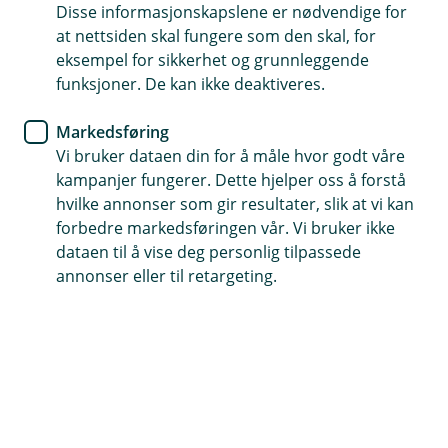
Disse informasjonskapslene er nødvendige for
en avgjørelse fra banken? Da kan du fremsette
at nettsiden skal fungere som den skal, for
ditt krav ved å laste ned, fylle ut og returnere
eksempel for sikkerhet og grunnleggende
klagemeldingsskjema til oss.
funksjoner. De kan ikke deaktiveres.
Markedsføring
Klagen kan også kan sendes per e-post
Vi bruker dataen din for å måle hvor godt våre
til
digitalbank.klageordning@eika.no
eller per post til
kampanjer fungerer. Dette hjelper oss å forstå
Eika digitalbank AS, v/ Klageordningen, Postboks 2349
hvilke annonser som gir resultater, slik at vi kan
Solli, 0201 Oslo.
forbedre markedsføringen vår. Vi bruker ikke
dataen til å vise deg personlig tilpassede
Last ned skjema
annonser eller til retargeting.
Klageordningen er intern og må ikke forveksles med et
uavhengig organ som f.eks. Finansklagenemnda. Du
har ikke plikt til å benytte bankens klageordning
dersom du er uenig i en avgjørelse fra oss. Du kan
alltid bringe saken inn for Finansklagenemnda eller
domstolene dersom du er misfornøyd med bankens