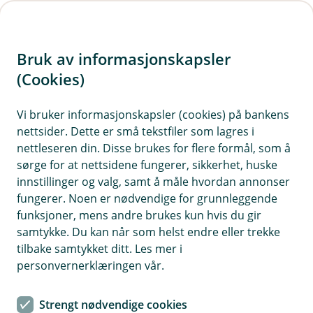
H
o
Bruk av informasjonskapsler
p
p
(Cookies)
Klagehåndtering for Eika
i
digitalbank
Vi bruker informasjonskapsler (cookies) på bankens
nettsider. Dette er små tekstfiler som lagres i
n
Vi har som mål å ha fornøyde kunder. Likevel kan
nettleseren din. Disse brukes for flere formål, som å
n
sørge for at nettsidene fungerer, sikkerhet, huske
det innimellom oppstå forhold som gjør at du
h
innstillinger og valg, samt å måle hvordan annonser
som kunde ikke er fullt ut tilfreds. Dersom det er
o
fungerer. Noen er nødvendige for grunnleggende
tilfelle, ønsker vi å høre fra deg.
funksjoner, mens andre brukes kun hvis du gir
d
samtykke. Du kan når som helst endre eller trekke
e
tilbake samtykket ditt. Les mer i
t
personvernerklæringen vår.
Du har mulighet å klage
Har du blitt utsatt for svindel? Eller er du uenig i
Strengt nødvendige cookies