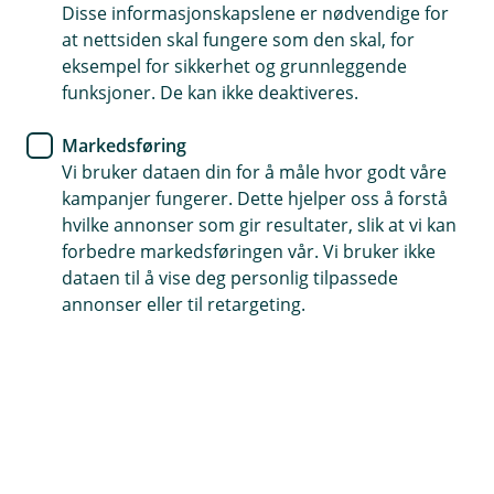
Disse informasjonskapslene er nødvendige for
Utbetales ved varig grad av invaliditet etter en ulykke
at nettsiden skal fungere som den skal, for
eksempel for sikkerhet og grunnleggende
Forsikringssum mellom 100 000 - 3 mill. kroner
funksjoner. De kan ikke deaktiveres.
Dekker behandlingsutgifter for inntil 5 % av
Markedsføring
forsikringssummen
Vi bruker dataen din for å måle hvor godt våre
(
kampanjer fungerer. Dette hjelper oss å forstå
Kjøp ulykkesforsikring
E
hvilke annonser som gir resultater, slik at vi kan
k
forbedre markedsføringen vår. Vi bruker ikke
s
dataen til å vise deg personlig tilpassede
t
Hva dekker ulykkesforsikringen?
annonser eller til retargeting.
e
r
En ulykke kan raskt gjøre hverdagen utfordrende,
n
og det siste vi vil er at du skal bekymre deg om
l
e
penger i en vanskelig tid. Ulykkesforsikringen gir
n
utbetaling ved varig medisinsk invaliditet som
k
følge av ulykke.
e
,