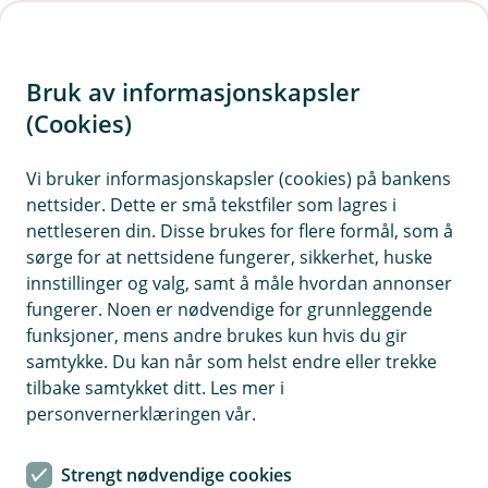
H
o
Bruk av informasjonskapsler
p
p
(Cookies)
i
Vi bruker informasjonskapsler (cookies) på bankens
nettsider. Dette er små tekstfiler som lagres i
n
nettleseren din. Disse brukes for flere formål, som å
n
sørge for at nettsidene fungerer, sikkerhet, huske
h
innstillinger og valg, samt å måle hvordan annonser
o
fungerer. Noen er nødvendige for grunnleggende
funksjoner, mens andre brukes kun hvis du gir
d
samtykke. Du kan når som helst endre eller trekke
e
tilbake samtykket ditt. Les mer i
t
personvernerklæringen vår.
Ulykkesforsikring
Strengt nødvendige cookies