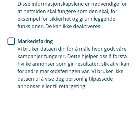
Disse informasjonskapslene er nødvendige for
Enkelt skadeoppgjør
at nettsiden skal fungere som den skal, for
eksempel for sikkerhet og grunnleggende
Dekker ekstrautstyr
funksjoner. De kan ikke deaktiveres.
Automatisk lagringsforsikring
Markedsføring
Vi bruker dataen din for å måle hvor godt våre
Kontakt meg om tilhengerforsikring
kampanjer fungerer. Dette hjelper oss å forstå
hvilke annonser som gir resultater, slik at vi kan
forbedre markedsføringen vår. Vi bruker ikke
Hva dekker tilhengerforsikringen?
dataen til å vise deg personlig tilpassede
annonser eller til retargeting.
Hos oss kan du forsikre de fleste typer
tilhengere. Hvilken forsikring som passer best for
din tilhenger, båthenger eller hestehenger er
avhengig av hvor god dekning du vil ha.