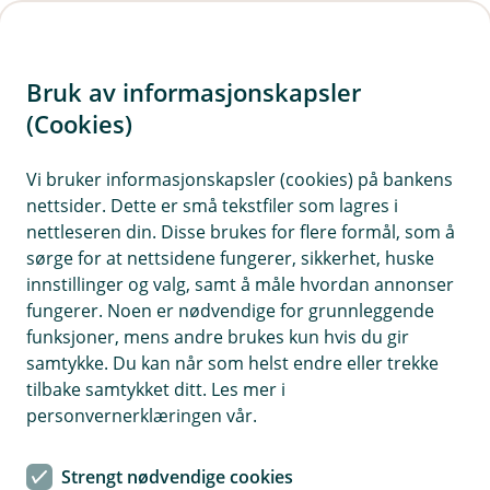
H
o
Bruk av informasjonskapsler
p
p
(Cookies)
i
Vi bruker informasjonskapsler (cookies) på bankens
nettsider. Dette er små tekstfiler som lagres i
n
nettleseren din. Disse brukes for flere formål, som å
n
sørge for at nettsidene fungerer, sikkerhet, huske
h
innstillinger og valg, samt å måle hvordan annonser
o
fungerer. Noen er nødvendige for grunnleggende
funksjoner, mens andre brukes kun hvis du gir
d
samtykke. Du kan når som helst endre eller trekke
e
tilbake samtykket ditt. Les mer i
t
personvernerklæringen vår.
Tilhengerforsikring
Strengt nødvendige cookies