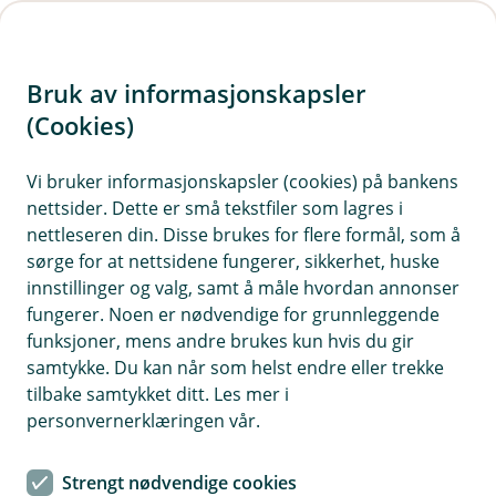
H
o
Bruk av informasjonskapsler
p
p
(Cookies)
Campingvognforsikring
i
Vi bruker informasjonskapsler (cookies) på bankens
Her finner du våre ofte stilte spørsmål om
nettsider. Dette er små tekstfiler som lagres i
n
campingvognforsikring.
nettleseren din. Disse brukes for flere formål, som å
n
sørge for at nettsidene fungerer, sikkerhet, huske
h
innstillinger og valg, samt å måle hvordan annonser
o
fungerer. Noen er nødvendige for grunnleggende
Spørsmål og svar om
funksjoner, mens andre brukes kun hvis du gir
d
campingvognforsikring.
samtykke. Du kan når som helst endre eller trekke
e
tilbake samtykket ditt. Les mer i
t
personvernerklæringen vår.
Må man ha ansvarsforsikring på
Å
campingvogn?
p
Strengt nødvendige cookies