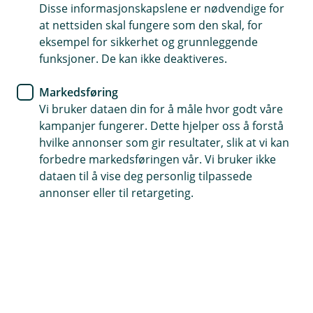
n
Disse informasjonskapslene er nødvendige for
Nei, du trenger ikke egen ansvarsforsikring på
e
at nettsiden skal fungere som den skal, for
/
Hvorfor trenger jeg en
campingvogn da denne følger kjøretøyet som
L
Å
eksempel for sikkerhet og grunnleggende
campingvognforsikring?
trekker den.
u
p
funksjoner. De kan ikke deaktiveres.
k
n
En campingvognforsikring er viktig fordi den
k
e
/
Markedsføring
Er skader på campingvognen dekket om
beskytter deg økonomisk mot skader som kan
L
Å
den står på fast plass?
Vi bruker dataen din for å måle hvor godt våre
oppstå på campingvognen din. Uforutsette
u
p
kampanjer fungerer. Dette hjelper oss å forstå
hendelser som brann, tyveri, hærverk, og
k
n
Ja, vi kan forsikre campingvogner på fast plass.
k
hvilke annonser som gir resultater, slik at vi kan
e
ulykker kan forårsake betydelige utgifter.
/
forbedre markedsføringen vår. Vi bruker ikke
Forsikringen hjelper deg med å dekke
L
dataen til å vise deg personlig tilpassede
reparasjoner og erstatningskostnader.
u
Hjelp og kontakt
annonser eller til retargeting.
k
k
post@haltdalensparebank.no
72 40 51 10