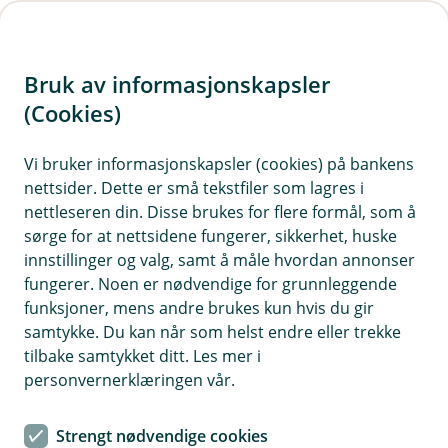
H
o
Bruk av informasjonskapsler
p
p
(Cookies)
Betaling og Avtalegiro
i
Vi bruker informasjonskapsler (cookies) på bankens
Her finner du våre ofte stilte spørsmål om
nettsider. Dette er små tekstfiler som lagres i
n
betaling og Avtalegiro.
nettleseren din. Disse brukes for flere formål, som å
n
sørge for at nettsidene fungerer, sikkerhet, huske
h
innstillinger og valg, samt å måle hvordan annonser
o
fungerer. Noen er nødvendige for grunnleggende
Spørsmål og svar om betaling og
funksjoner, mens andre brukes kun hvis du gir
d
Avtalegiro
samtykke. Du kan når som helst endre eller trekke
e
tilbake samtykket ditt. Les mer i
t
personvernerklæringen vår.
Eika Forsikring fusjonerer med Fremtind,
Å
blir det noen endringer på min faktura?
p
Strengt nødvendige cookies