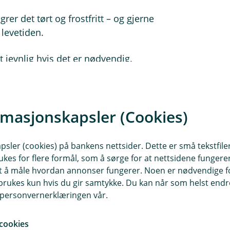
agrer det tørt og frostfritt – og gjerne
 levetiden.
et jevnlig hvis det er nødvendig.
tanken, bør du lagre motorsykkelen
rmasjonskapsler (Cookies)
ken ruster.
sler (cookies) på bankens nettsider. Dette er små tekstfile
er å lagre sykkelen på en midtstøtte
ukes for flere formål, som å sørge for at nettsidene fungerer
gså an å trille litt frem og tilbake
samt å måle hvordan annonser fungerer. Noen er nødvendige 
rukes kun hvis du gir samtykke. Du kan når som helst endre 
i personvernerklæringen vår.
 får du avklart om du trenger nye
cookies