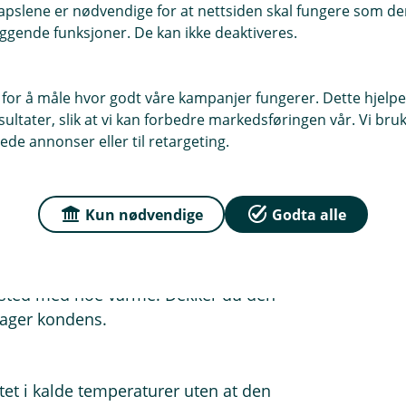
pslene er nødvendige for at nettsiden skal fungere som den
ggende funksjoner. De kan ikke deaktiveres.
ngen til å sjekke dem før du lagrer
 for å måle hvor godt våre kampanjer fungerer. Dette hjelper
ltater, slik at vi kan forbedre markedsføringen vår. Vi bruke
til å få fikset det.
ede annonser eller til retargeting.
ilteret på høsten. Gamle oljerester
Kun nødvendige
Godta alle
linger når du gjør dette.
ig sted med noe varme. Dekker du den
 lager kondens.
tet i kalde temperaturer uten at den