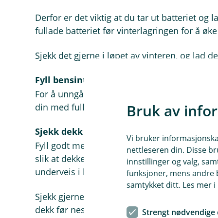
Derfor er det viktig at du tar ut batteriet og l
fullade batteriet før vinterlagringen for å øke
Sjekk det gjerne i løpet av vinteren, og lad d
Fyll bensintanken
For å unngå at det dannes kondens i bensin
Bruk av info
din med full tank. Kondens kan føre til at tan
Sjekk dekk og fyll luft
Vi bruker informasjonskap
Fyll godt med luft i dekkene. Det aller beste 
nettleseren din. Disse br
slik at dekkene ikke er i bakken, men det går o
innstillinger og valg, 
underveis i lagringen.
funksjoner, mens andre b
samtykket ditt. Les mer 
Sjekk gjerne mønsterdybden på dekkene – da
dekk før neste sesong.
Strengt nødvendige 