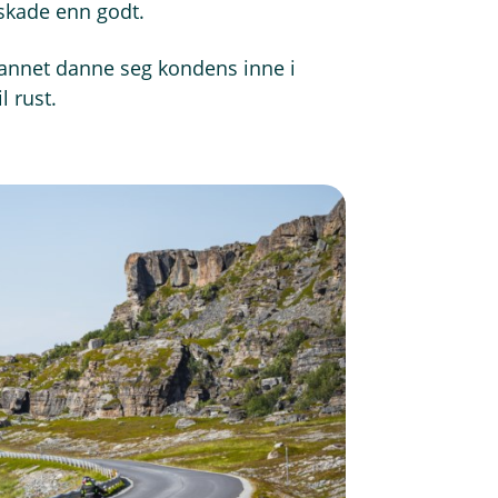
 skade enn godt.
t annet danne seg kondens inne i
l rust.