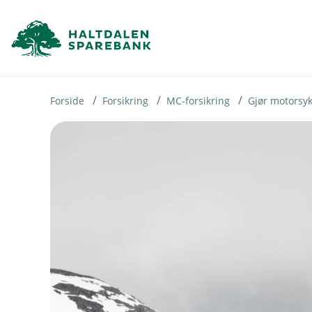
H
o
p
p
i
Forside
Forsikring
MC-forsikring
Gjør motorsyk
n
n
h
o
d
e
t