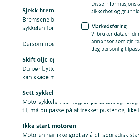
Disse informasjonska
Sjekk bremsene
sikkerhet og grunnle
Bremsene bør sjekkes jevnlig. Benytt anledni
Markedsføring
sykkelen for vinteren.
Vi bruker dataen din
annonser som gir resu
Dersom noe bør fikses, har du vinteren på deg 
deg personlig tilpass
Skift olje og se over sykkelen
Du bør bytte motoroljen og gjerne også oljef
kan skade motoren. Følg produsentens anbefa
Sett sykkelen i et tørt og varmt lokale
Motorsykkelen bør lagres på et tørt og luft
til, må du passe på at trekket puster og ikke
Ikke start motoren
Motoren har ikke godt av å bli sporadisk star