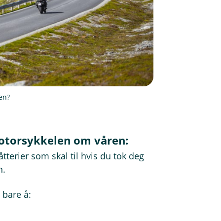
jen?
motorsykkelen om våren:
terier som skal til hvis du tok deg
en.
 bare å: