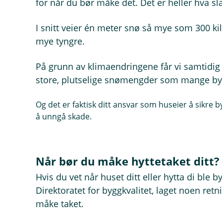
for når du bør måke det. Det er heller hva sl
I snitt veier én meter snø så mye som 300 ki
mye tyngre.
På grunn av klimaendringene får vi samtidi
store, plutselige snømengder som mange byg
Og det er faktisk ditt ansvar som huseier å sikre b
å unngå skade.
Når bør du måke hyttetaket ditt?
Hvis du vet når huset ditt eller hytta di ble
Direktoratet for byggkvalitet, laget noen retn
måke taket.