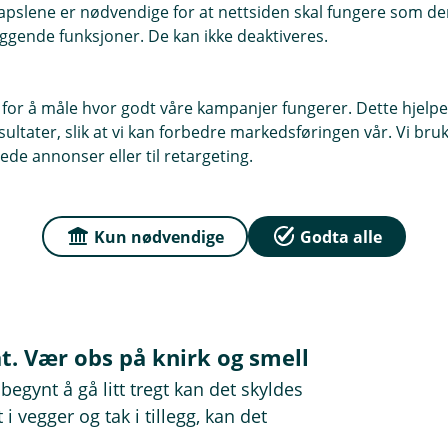
pslene er nødvendige for at nettsiden skal fungere som den
ggende funksjoner. De kan ikke deaktiveres.
mer. Hvor mye kan du se i
rt.
 for å måle hvor godt våre kampanjer fungerer. Dette hjelper
ltater, slik at vi kan forbedre markedsføringen vår. Vi bruke
 betyr det at taket ditt tåler 80 cm
ede annonser eller til retargeting.
 350 kilo per kvadratmeter, takler
 snø.
Kun nødvendige
Godta alle
ke i god tid før grensen er nådd og
gså.
åt. Vær obs på knirk og smell
egynt å gå litt tregt kan det skyldes
 vegger og tak i tillegg, kan det