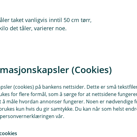
er taket vanligvis inntil 50 cm tørr,
lo det tåler, varierer noe.
e vesentlig mer.
69
rmasjonskapsler (Cookies)
 har en lett takkonstruksjon, tåler
tåler noe mer.
sler (cookies) på bankens nettsider. Dette er små tekstfile
ukes for flere formål, som å sørge for at nettsidene fungerer
9
samt å måle hvordan annonser fungerer. Noen er nødvendige 
rukes kun hvis du gir samtykke. Du kan når som helst endre 
åler det inntil 150 kilo snø per
i personvernerklæringen vår.
cookies