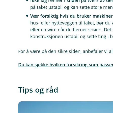
Ikke lag renner i snøen på tvers av den
på taket ustabil og kan sette store me
Vær forsiktig hvis du bruker maskiner
hus- eller hytteveggen til taket, bør d
eller en wire når du fjerner snøen. De
konstruksjonen ustabil og sette ting i 
For å være på den sikre siden, anbefaler vi al
Du kan sjekke hvilken forsikring som passe
Tips og råd