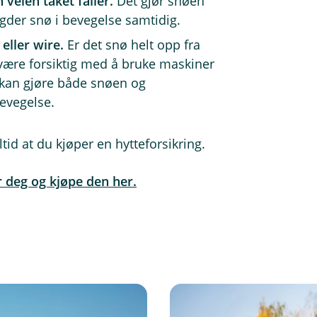
 veien taket faller.
Det gjør snøen
ngder snø i bevegelse samtidig.
 eller wire.
Er det snø helt opp fra
u være forsiktig med å bruke maskiner
t kan gjøre både snøen og
bevegelse.
ltid at du kjøper en hytteforsikring.
r deg og kjøpe den her.