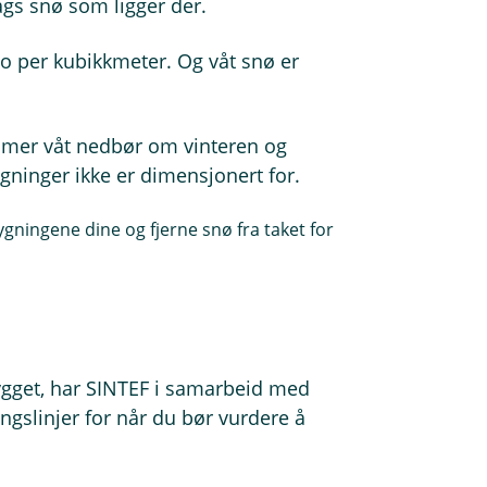
ags snø som ligger der.
lo per kubikkmeter. Og våt snø er
g mer våt nedbør om vinteren og
ninger ikke er dimensjonert for.
ygningene dine og fjerne snø fra taket for
 bygget, har SINTEF i samarbeid med
ingslinjer for når du bør vurdere å