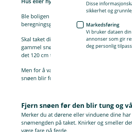
Hus eller hytter oppført etter 1979
Disse informasjonska
sikkerhet og grunnle
Ble boligen din bygget etter 1979, tåler det 
beregningsgrunnlaget fra da huset ble oppfø
Markedsføring
Vi bruker dataen din
annonser som gir resu
Skal taket ditt tåle 250 kilo per kvadratmeter,
deg personlig tilpass
gammel snø eller 60 cm våt snø. Skal det tåle
det 120 cm tørr, gammel snø eller 90 cm våt
Men for å være på den sikre siden, bør du må
snøen blir for tung. Da blir jobben enklere o
Fjern snøen før den blir tung og v
Merker du at dørene eller vinduene dine har b
snømengden på taket. Knirker og smeller det i
være fare på ferde.