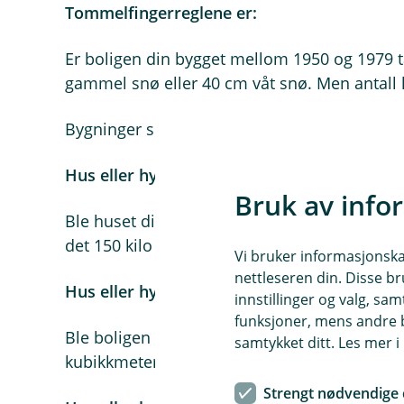
Tommelfingerreglene er:
Er boligen din bygget mellom 1950 og 1979 tål
gammel snø eller 40 cm våt snø. Men antall ki
Bygninger som er oppført etter 1980 skal tål
Hus eller hytter oppført mellom 1950 og 19
Bruk av info
Ble huset ditt bygget mellom 1950 og 1969 og
det 150 kilo snø per kubikkmeter. Tunge tak 
Vi bruker informasjonskap
nettleseren din. Disse br
Hus eller hytter oppført mellom 1970 – 197
innstillinger og valg, 
funksjoner, mens andre b
Ble boligen din bygget mellom 1970 og 1979, t
samtykket ditt. Les mer 
kubikkmeter.
Strengt nødvendige 