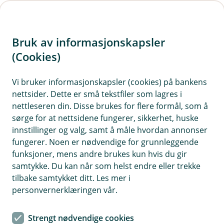
H
o
Bruk av informasjonskapsler
p
p
(Cookies)
i
Vi bruker informasjonskapsler (cookies) på bankens
nettsider. Dette er små tekstfiler som lagres i
n
nettleseren din. Disse brukes for flere formål, som å
n
sørge for at nettsidene fungerer, sikkerhet, huske
h
innstillinger og valg, samt å måle hvordan annonser
o
fungerer. Noen er nødvendige for grunnleggende
funksjoner, mens andre brukes kun hvis du gir
d
samtykke. Du kan når som helst endre eller trekke
e
tilbake samtykket ditt. Les mer i
t
personvernerklæringen vår.
Det er lurt å ha vannstopper på plass og å sjekke at den
fungerer en gang i året
Strengt nødvendige cookies