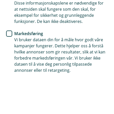
Disse informasjonskapslene er nødvendige for
Husforsikring
at nettsiden skal fungere som den skal, for
eksempel for sikkerhet og grunnleggende
Vannsikringsdagen
funksjoner. De kan ikke deaktiveres.
Hvert år opplever flere nordmenn å få
Markedsføring
vannskader i hjemmet sitt. Vannsikringsdagen er
Vi bruker dataen din for å måle hvor godt våre
en perfekt anledning til å minne om viktigheten
kampanjer fungerer. Dette hjelper oss å forstå
hvilke annonser som gir resultater, slik at vi kan
av å forebygge vannskader, spesielt nå som
forbedre markedsføringen vår. Vi bruker ikke
vinteren nærmer seg.
dataen til å vise deg personlig tilpassede
Tips for å unngå vannskader
annonser eller til retargeting.
Vannskader kan være både kostbare og tidkrevende å
reparere. Heldigvis er det ofte enkle tiltak som kan
forhindre mange av disse skadene.
Hovedstoppekranen
Det første du bør gjøre er å finne hovedstoppekranen