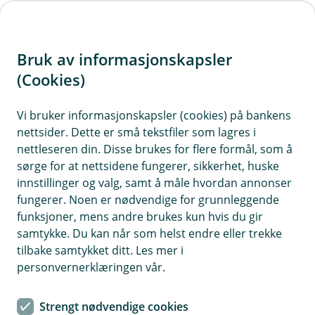
H
o
Bruk av informasjonskapsler
p
p
(Cookies)
i
Vi bruker informasjonskapsler (cookies) på bankens
nettsider. Dette er små tekstfiler som lagres i
n
nettleseren din. Disse brukes for flere formål, som å
n
sørge for at nettsidene fungerer, sikkerhet, huske
h
innstillinger og valg, samt å måle hvordan annonser
o
fungerer. Noen er nødvendige for grunnleggende
funksjoner, mens andre brukes kun hvis du gir
d
samtykke. Du kan når som helst endre eller trekke
e
tilbake samtykket ditt. Les mer i
t
personvernerklæringen vår.
Når du tester røykvarsleren din regelmessig vet du at den
funger når du trenger det
Strengt nødvendige cookies