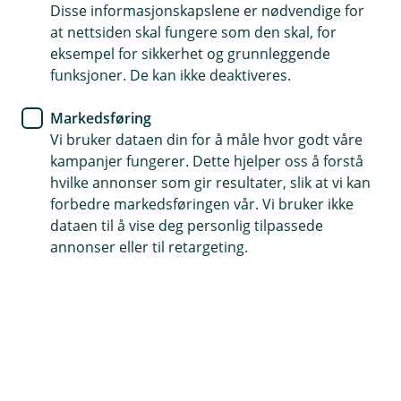
Disse informasjonskapslene er nødvendige for
Husforsikring
at nettsiden skal fungere som den skal, for
eksempel for sikkerhet og grunnleggende
Ta vare på røykvarsleren din, så
funksjoner. De kan ikke deaktiveres.
tar den vare på deg
Markedsføring
Vi bruker dataen din for å måle hvor godt våre
Desember er en viktig høytid for mange, men det
kampanjer fungerer. Dette hjelper oss å forstå
er også høytiden for branner. Derfor passer det
hvilke annonser som gir resultater, slik at vi kan
godt å bytte batteri i røykvarsleren 1. desember,
forbedre markedsføringen vår. Vi bruker ikke
på røykvarslerens dag.
dataen til å vise deg personlig tilpassede
annonser eller til retargeting.
Røykvarsleren er den viktigste livredderen i hjemmet,
men den trenger litt hjelp for å gjøre jobben sin år
etter år. Du må huske å teste den og bytte batteriet
med jevne mellomrom.
– Gjør det til en vane å teste røykvarsleren én gang i
måneden. Det er spesielt viktig hvis du har vært