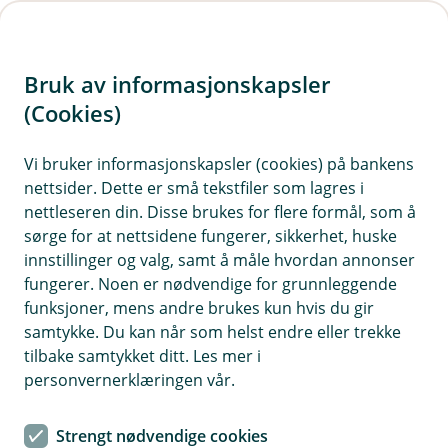
H
o
Bruk av informasjonskapsler
p
p
(Cookies)
i
Vi bruker informasjonskapsler (cookies) på bankens
nettsider. Dette er små tekstfiler som lagres i
n
nettleseren din. Disse brukes for flere formål, som å
n
sørge for at nettsidene fungerer, sikkerhet, huske
h
innstillinger og valg, samt å måle hvordan annonser
o
fungerer. Noen er nødvendige for grunnleggende
funksjoner, mens andre brukes kun hvis du gir
d
samtykke. Du kan når som helst endre eller trekke
e
tilbake samtykket ditt. Les mer i
t
personvernerklæringen vår.
Steg for steg mot tørrere tider. Med de rette tiltakene, kan du
navigere gjennom flomskadene og bringe hjemmet ditt
Strengt nødvendige cookies