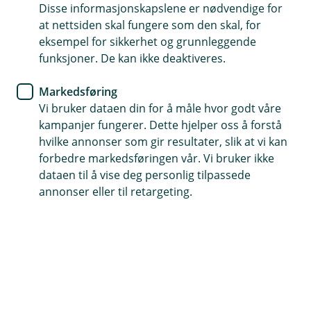
tilbake til normalen.
Disse informasjonskapslene er nødvendige for
at nettsiden skal fungere som den skal, for
Tips- og råd
eksempel for sikkerhet og grunnleggende
funksjoner. De kan ikke deaktiveres.
Er du rammet av flom?
Markedsføring
Slik begrenser du skadene hvis du har blitt
Vi bruker dataen din for å måle hvor godt våre
rammet av flom.
kampanjer fungerer. Dette hjelper oss å forstå
hvilke annonser som gir resultater, slik at vi kan
Det er mye
du kan gjøre i forveien for å forhindre
forbedre markedsføringen vår. Vi bruker ikke
skader fra flom
, men når vannet først har kommet inn
dataen til å vise deg personlig tilpassede
er det andre grep du burde ta for å hindre skadene i å
annonser eller til retargeting.
bli verre.
10 gode råd for å begrense skadene ved flom
1. Sikre skadestedet
Sørg for at du sikrer skadestedet slik at det ikke blir
verre eller skjer flere skader. Hold folk unna bygninger