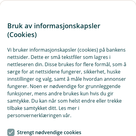
H
o
Bruk av informasjonskapsler
p
p
(Cookies)
i
Vi bruker informasjonskapsler (cookies) på bankens
nettsider. Dette er små tekstfiler som lagres i
n
nettleseren din. Disse brukes for flere formål, som å
n
sørge for at nettsidene fungerer, sikkerhet, huske
h
innstillinger og valg, samt å måle hvordan annonser
o
fungerer. Noen er nødvendige for grunnleggende
funksjoner, mens andre brukes kun hvis du gir
d
samtykke. Du kan når som helst endre eller trekke
e
tilbake samtykket ditt. Les mer i
t
personvernerklæringen vår.
Når er det er på tide å flytte videre og selge boligen din, er
det mye som må ordnes. Her får du en liten sjekkliste for å
Strengt nødvendige cookies