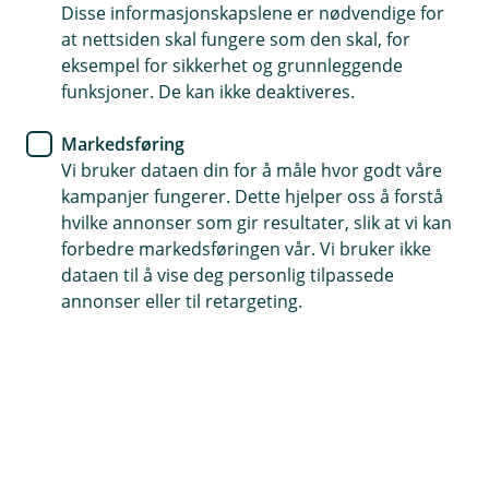
komme i gang.
Disse informasjonskapslene er nødvendige for
at nettsiden skal fungere som den skal, for
Tips- og råd
eksempel for sikkerhet og grunnleggende
funksjoner. De kan ikke deaktiveres.
Dette bør du gjøre når du skal
selge boligen din
Markedsføring
Vi bruker dataen din for å måle hvor godt våre
Trenger du større plass eller en leilighet med
kampanjer fungerer. Dette hjelper oss å forstå
hvilke annonser som gir resultater, slik at vi kan
heis? Her får du som skal selge boligen din noen
forbedre markedsføringen vår. Vi bruker ikke
gode og praktiske råd på veien.
dataen til å vise deg personlig tilpassede
annonser eller til retargeting.
Det å selge hjemmet ditt er ikke bare-bare, for det er
mye som skal gå på skinner før alt er klappet og
klart.
Ikke minst bør du sørge for at du har økonomien
i orden og har bestemt deg for om du skal selge eller
kjøpe først.