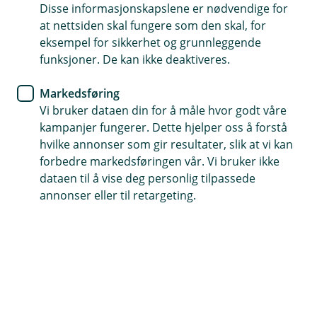
Handelskrig, superskurker og
Disse informasjonskapslene er nødvendige for
at nettsiden skal fungere som den skal, for
sparekontoens overlevelse
eksempel for sikkerhet og grunnleggende
funksjoner. De kan ikke deaktiveres.
I en verden der globale handelskriger og
økonomiske katastrofer truer vår økonomiske
Markedsføring
trygghet, står én mann imot kaoset. Vår egen
Vi bruker dataen din for å måle hvor godt våre
kampanjer fungerer. Dette hjelper oss å forstå
sjefsøkonom Jan Ludvig Andreassen er tilbake –
hvilke annonser som gir resultater, slik at vi kan
med en ny episode i den pågående thrilleren om
forbedre markedsføringen vår. Vi bruker ikke
din privatøkonomi. Denne gangen med Trump i
dataen til å vise deg personlig tilpassede
rollen som superskurk og renten i birolle.
annonser eller til retargeting.
Kortversjon:
Vår makrohelt tar oss gjennom nok et actionfylt
kapittel i Mission Impossible-serien, der det denne
gang er handelskriger og geopolitisk ustabilitet som
truer. Men som alltid – med kløkt og langsiktighet, viser
historien at vi kommer oss gjennom, med