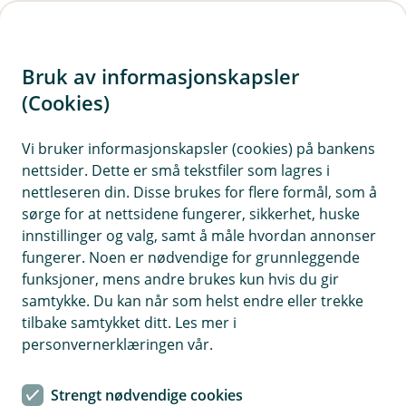
H
o
Bruk av informasjonskapsler
p
p
(Cookies)
i
Vi bruker informasjonskapsler (cookies) på bankens
nettsider. Dette er små tekstfiler som lagres i
n
nettleseren din. Disse brukes for flere formål, som å
n
sørge for at nettsidene fungerer, sikkerhet, huske
h
innstillinger og valg, samt å måle hvordan annonser
o
fungerer. Noen er nødvendige for grunnleggende
funksjoner, mens andre brukes kun hvis du gir
d
samtykke. Du kan når som helst endre eller trekke
e
tilbake samtykket ditt. Les mer i
t
personvernerklæringen vår.
Sjefsøkonom Jan Ludvig Andreassen
Strengt nødvendige cookies