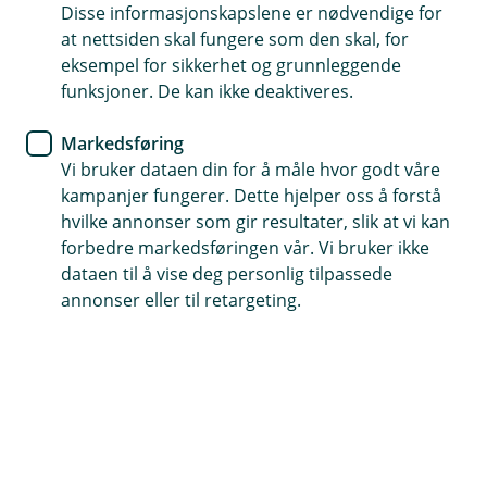
kort
Disse informasjonskapslene er nødvendige for
at nettsiden skal fungere som den skal, for
eksempel for sikkerhet og grunnleggende
Kan du resirkulere ditt gamle kort? Javisst kan du
funksjoner. De kan ikke deaktiveres.
det, men det er noen ting du bør tenke på før du
sender kortet til gjenvinning.
Markedsføring
Vi bruker dataen din for å måle hvor godt våre
Dette må du tenke på når du skal kvitte deg
kampanjer fungerer. Dette hjelper oss å forstå
med kortet ditt
hvilke annonser som gir resultater, slik at vi kan
Så fint du du tenker på miljøet! Det gjør nemlig vi også -
forbedre markedsføringen vår. Vi bruker ikke
visste du at ditt nye kort er laget av resirkulert plast?
dataen til å vise deg personlig tilpassede
Når det nå er på tide å kvitte deg med ditt gamle kort
annonser eller til retargeting.
så kan du enten kaste det i restavfall, eller du kan
sende det til gjenvinning. Sjekk med din lokale
avfallsstasjon om hvordan bankkort sorteres - noen
har ikke egen gjenvinning for plast og da må det
uansett gå som restavfall.
Når du skal kaste bankkortet ditt er det to ting du må