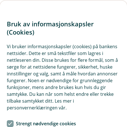
H
o
Bruk av informasjonskapsler
p
p
(Cookies)
i
Vi bruker informasjonskapsler (cookies) på bankens
nettsider. Dette er små tekstfiler som lagres i
n
nettleseren din. Disse brukes for flere formål, som å
n
sørge for at nettsidene fungerer, sikkerhet, huske
h
innstillinger og valg, samt å måle hvordan annonser
o
fungerer. Noen er nødvendige for grunnleggende
funksjoner, mens andre brukes kun hvis du gir
d
samtykke. Du kan når som helst endre eller trekke
e
tilbake samtykket ditt. Les mer i
t
personvernerklæringen vår.
Nye bruksområder for gamle
Strengt nødvendige cookies