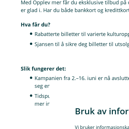
Med Opplev mer får du eksklusive tilbud på
er glad i. Har du både bankkort og kredittkor
Hva får du?
Rabatterte billetter til varierte kulturo
Sjansen til å sikre deg billetter til uts
Slik fungerer det:
Kampanjen fra 2.–16. juni er nå avslutt
seg en opplevelse å dele med flokken s
Tidspunktet for neste kampanje er forel
mer info så fort det er klart.
Bruk av info
Vi bruker informasjonskap