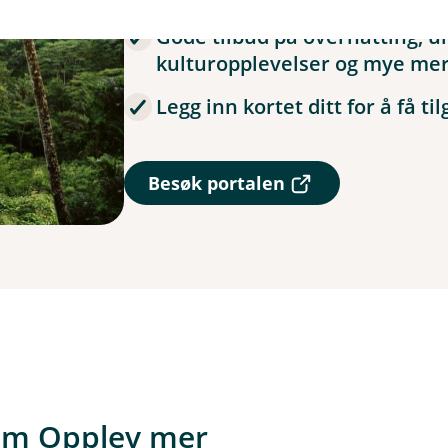
Gode tilbud på overnatting, u
kulturopplevelser og mye mer
Legg inn kortet ditt for å få ti
(
Besøk portalen
E
k
s
t
e
r
n
l
e
n
k
e
om Opplev mer
,