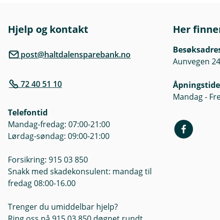
k
Hjelp og kontakt
Her finne
Besøksadre
post@haltdalensparebank.no
Aunvegen 24
72 40 51 10
Åpningstide
Mandag - Fre
Telefontid
Mandag-fredag: 07:00-21:00
Lørdag-søndag: 09:00-21:00
Forsikring: 915 03 850
Snakk med skadekonsulent: mandag til
fredag 08:00-16.00
Trenger du umiddelbar hjelp?
Ring oss på 915 03 850 døgnet rundt,