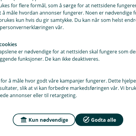
ukes for flere formål, som å sørge for at nettsidene fungerer
samt å måle hvordan annonser fungerer. Noen er nødvendige 
rt hos oss?
rukes kun hvis du gir samtykke. Du kan når som helst endre 
i personvernerklæringen vår.
kredittkort
cookies
pslene er nødvendige for at nettsiden skal fungere som den
ggende funksjoner. De kan ikke deaktiveres.
 for å måle hvor godt våre kampanjer fungerer. Dette hjelper
ltater, slik at vi kan forbedre markedsføringen vår. Vi bruke
ede annonser eller til retargeting.
Oppdag mer av verden 
Kun nødvendige
Godta alle
En fordelsportal for alle kund