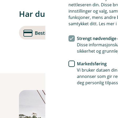
nettleseren din. Disse br
innstillinger og valg, 
Har du ennå ikke begge ko
funksjoner, mens andre b
samtykket ditt. Les mer 
Bestill bankkort
Søk om 
Strengt nødvendige 
Disse informasjonska
sikkerhet og grunnle
Markedsføring
Vi bruker dataen din
annonser som gir resu
deg personlig tilpass