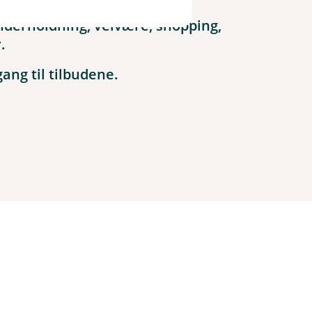
nderholdning, velvære, shopping,
.
lgang til tilbudene.