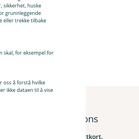
, sikkerhet, huske
for grunnleggende
eller trekke tilbake
 skal, for eksempel for
 oss å forstå hvilke
r ikke dataen til å vise
med Visa Destinations
er med Visa bank- eller kredittkort.