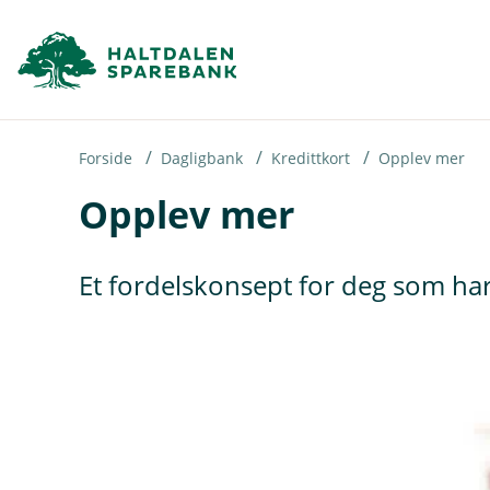
H
o
p
p
i
Forside
Dagligbank
Kredittkort
Opplev mer
Opplev mer
n
n
h
Et fordelskonsept for deg som har
o
d
e
t