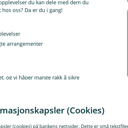
 opplevelser du kan dele med dem du
t hos oss? Da er du i gang!
pplevelser
olgte arrangementer
et, og vi håper mange rakk å sikre
in.
øpig ikke satt. Følg med, vi legger ut
rmasjonskapsler (Cookies)
sler (cookies) på bankens nettsider. Dette er små tekstfile